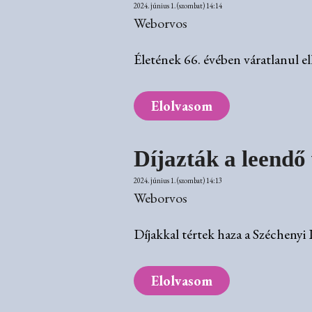
2024. június 1. (szombat) 14:14
Weborvos
Életének 66. évében váratlanul e
Elolvasom
Díjazták a leend
2024. június 1. (szombat) 14:13
Weborvos
Díjakkal tértek haza a Szécheny
Elolvasom