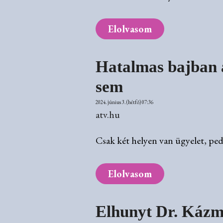
Elolvasom
Hatalmas bajban a
sem
2024. június 3. (hétfő) 07:36
atv.hu
Csak két helyen van ügyelet, pedi
Elolvasom
Elhunyt Dr. Kázmé