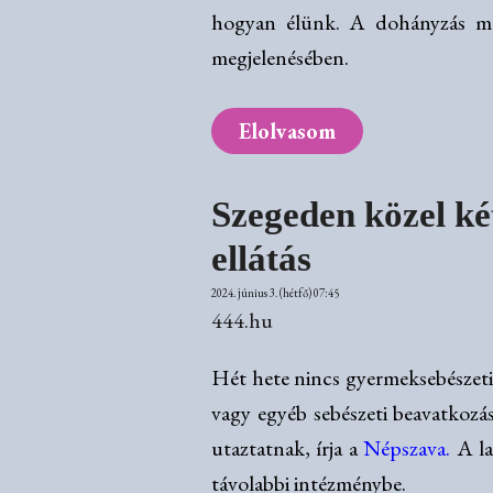
hogyan élünk. A dohányzás mell
megjelenésében.
Elolvasom
Szegeden közel ké
ellátás
2024. június 3. (hétfő) 07:45
444.hu
Hét hete nincs gyermeksebészeti
vagy egyéb sebészeti beavatkozá
utaztatnak, írja a
Népszava
.
A la
távolabbi intézménybe.