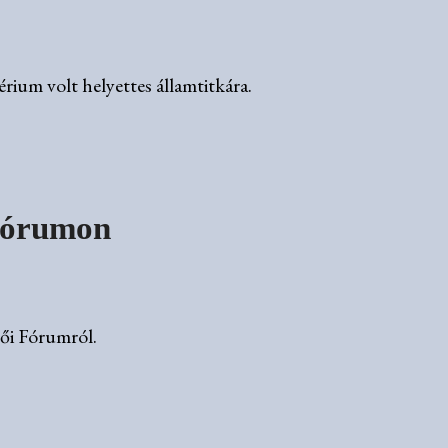
rium volt helyettes államtitkára.
 Fórumon
ői Fórumról.