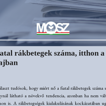
iatal rákbetegek száma, itthon 
bajban
álaszt tudósok, hogy miért nő a fiatal rákbetegek száma 
ynál látható a növekvő tendencia, azonban ha nem vált
on is. A rákbetegségek kialakulásának kockázatában ug