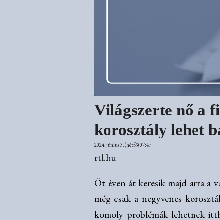
Világszerte nő a f
korosztály lehet 
2024. június 3. (hétfő) 07:47
rtl.hu
Öt éven át keresik majd arra a v
még csak a negyvenes korosztál
komoly problémák lehetnek itth