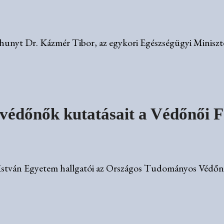
lhunyt Dr. Kázmér Tibor, az egykori Egészségügyi Miniszté
ő védőnők kutatásait a Védőnői
i István Egyetem hallgatói az Országos Tudományos Védőn