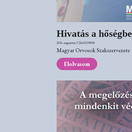
Hivatás a hőségb
2026. augusztus 3. (hétfő) 08:00
Magyar Orvosok Szakszervezete
Elolvasom