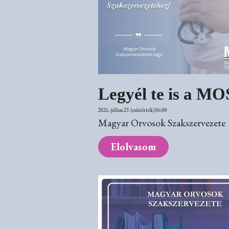
Legyél te is a MOS
2026. július 23. (csütörtök) 06:00
Magyar Orvosok Szakszervezete
Elolvasom