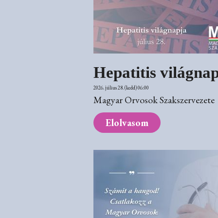
Hepatitis világnap
2026. július 28. (kedd) 06:00
Magyar Orvosok Szakszervezete
Elolvasom