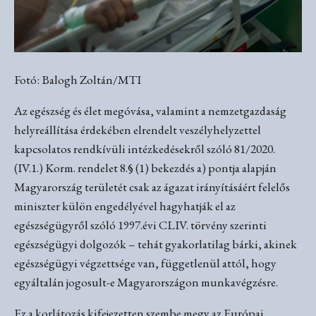
Fotó:
Balogh Zoltán/MTI
Az egészség és élet megóvása, valamint a nemzetgazdaság
helyreállítása érdekében elrendelt veszélyhelyzettel
kapcsolatos rendkívüli intézkedésekről szóló 81/2020.
(IV.1.) Korm. rendelet 8.§ (1) bekezdés a) pontja alapján
Magyarország területét csak az ágazat irányításáért felelős
miniszter külön engedélyével hagyhatják el az
egészségügyről szóló 1997.évi CLIV. törvény szerinti
egészségügyi dolgozók – tehát gyakorlatilag bárki, akinek
egészségügyi végzettsége van, függetlenül attól, hogy
egyáltalán jogosult-e Magyarországon munkavégzésre.
Ez a korlátozás kifejezetten szembe megy az Európai