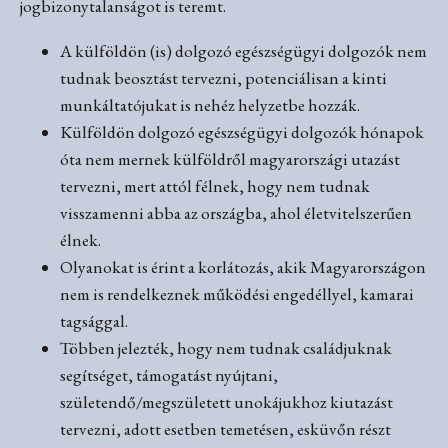
jogbizonytalanságot is teremt.
A külföldön (is) dolgozó egészségügyi dolgozók nem
tudnak beosztást tervezni, potenciálisan a kinti
munkáltatójukat is nehéz helyzetbe hozzák.
Külföldön dolgozó egészségügyi dolgozók hónapok
óta nem mernek külföldről magyarországi utazást
tervezni, mert attól félnek, hogy nem tudnak
visszamenni abba az országba, ahol életvitelszerűen
élnek.
Olyanokat is érint a korlátozás, akik Magyarországon
nem is rendelkeznek működési engedéllyel, kamarai
tagsággal.
Többen jelezték, hogy nem tudnak családjuknak
segítséget, támogatást nyújtani,
születendő/megszületett unokájukhoz kiutazást
tervezni, adott esetben temetésen, esküvőn részt