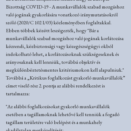
Bizottság COVID-19 - A munkavállalók szabad mozgáshoz
való jogának gyakorlására vonatkozó iránymutatásokról
szóló (2020/C 102 I/03) közleményében foglaltakkal.
Ebben többek között leszögezték, hogy "Bár a
munkavállalók szabad mozgáshoz való jogának korlátozása
közrendi, közbiztonsági vagy közegészségügyi okból
indokolható lehet, a korlátozásoknak szükségeseknek és
arányosaknak kell lenniük, továbbá objektív és
megkülönböztetésmentes kritériumokon kell alapulniuk."
Továbbá a „Kritikus foglalkozást gyakorló munkavállalók”
címet viselő rész 2. pontja az alábbi rendelkezést is
tartalmazza:
"Az alábbi foglalkozásokat gyakorló munkavállalók
esetében a tagállamoknak lehetővé kell tenniük a fogadó
tagállam területére való belépést és a munkahely
akadálytalan megközelítését: