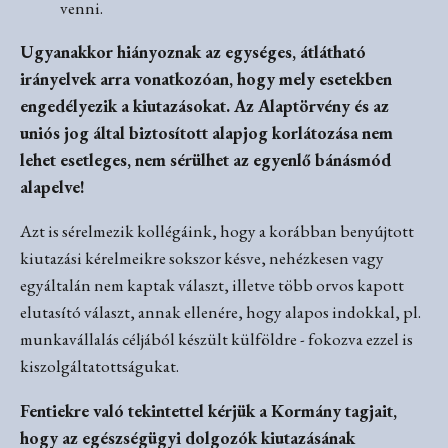
venni.
Ugyanakkor hiányoznak az egységes, átlátható
irányelvek arra vonatkozóan, hogy mely esetekben
engedélyezik a kiutazásokat. Az Alaptörvény és az
uniós jog által biztosított alapjog korlátozása nem
lehet esetleges, nem sérülhet az egyenlő bánásmód
alapelve!
Azt is sérelmezik kollégáink, hogy a korábban benyújtott
kiutazási kérelmeikre sokszor késve, nehézkesen vagy
egyáltalán nem kaptak választ, illetve több orvos kapott
elutasító választ, annak ellenére, hogy alapos indokkal, pl.
munkavállalás céljából készült külföldre - fokozva ezzel is
kiszolgáltatottságukat.
Fentiekre való tekintettel kérjük a Kormány tagjait,
hogy az egészségügyi dolgozók kiutazásának