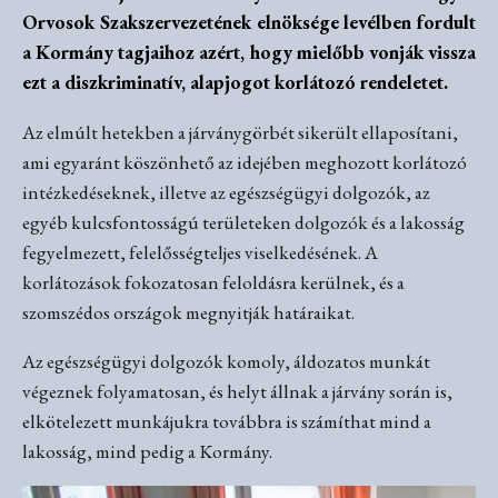
Orvosok Szakszervezetének elnöksége levélben fordult
a Kormány tagjaihoz azért, hogy mielőbb vonják vissza
ezt a diszkriminatív, alapjogot korlátozó rendeletet.
Az elmúlt hetekben a járványgörbét sikerült ellaposítani,
ami egyaránt köszönhető az idejében meghozott korlátozó
intézkedéseknek, illetve az egészségügyi dolgozók, az
egyéb kulcsfontosságú területeken dolgozók és a lakosság
fegyelmezett, felelősségteljes viselkedésének. A
korlátozások fokozatosan feloldásra kerülnek, és a
szomszédos országok megnyitják határaikat.
Az egészségügyi dolgozók komoly, áldozatos munkát
végeznek folyamatosan, és helyt állnak a járvány során is,
elkötelezett munkájukra továbbra is számíthat mind a
lakosság, mind pedig a Kormány.