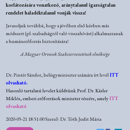
korlátozására vonatkozó, aránytalanul igazságtalan
rendelet haladéktalanul vonják vissza!
Javasoljuk továbbá, hogy a jövőben első körben más
módszert (pl. szabadságról való visszahívást) alkalmazzanak
a humánerőforrás biztosítására!
A Magyar Orvosok Szakszervezetének elnöksége
Dr. Pintér Sándor, belügyminiszter számára írt levél
ITT
olvasható.
Hasonló tartalmú levelet küldtünk Prof. Dr. Kásler
Miklós, emberi erőforrások miniszter részére, amely
ITT
olvasható
.
2020-05-21 18:51:00 Szerző: Dr. Tóth Judit Mária