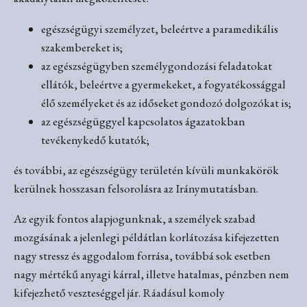
egészségügyi személyzet, beleértve a paramedikális
szakembereket is;
az egészségügyben személygondozási feladatokat
ellátók, beleértve a gyermekeket, a fogyatékossággal
élő személyeket és az időseket gondozó dolgozókat is;
az egészségüggyel kapcsolatos ágazatokban
tevékenykedő kutatók;
és további, az egészségügy területén kívüli munkakörök
kerülnek hosszasan felsorolásra az Iránymutatásban.
Az egyik fontos alapjogunknak, a személyek szabad
mozgásának a jelenlegi példátlan korlátozása kifejezetten
nagy stressz és aggodalom forrása, továbbá sok esetben
nagy mértékű anyagi kárral, illetve hatalmas, pénzben nem
kifejezhető veszteséggel jár. Ráadásul komoly