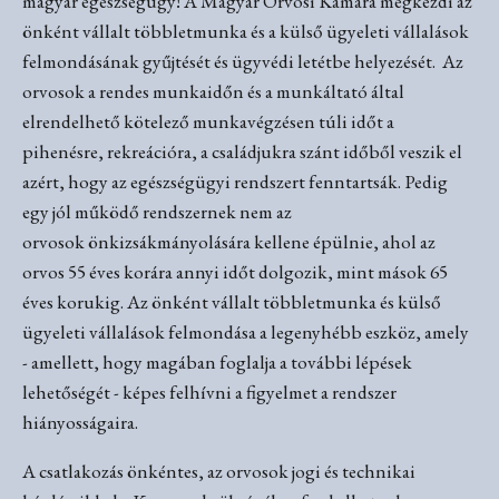
magyar egészségügy! A Magyar Orvosi Kamara megkezdi az
önként vállalt többletmunka és a külső ügyeleti vállalások
felmondásának gyűjtését és ügyvédi letétbe helyezését.
Az
orvosok a rendes munkaidőn és a munkáltató által
elrendelhető kötelező munkavégzésen túli időt a
pihenésre, rekreációra, a családjukra szánt időből veszik el
azért, hogy az egészségügyi rendszert fenntartsák. Pedig
egy jól működő rendszernek nem az
orvosok
önkizsákmányolására
kellene épülnie, ahol az
orvos 55 éves korára annyi időt dolgozik, mint mások 65
éves korukig.
Az önként vállalt többletmunka és külső
ügyeleti vállalások felmondása a legenyhébb eszköz, amely
- amellett, hogy magában foglalja a további lépések
lehetőségét - képes felhívni a figyelmet a rendszer
hiányosságaira.
A csatlakozás önkéntes, az orvosok jogi és technikai