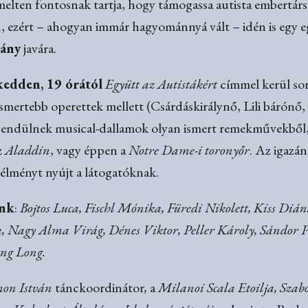
lten fontosnak tartja, hogy támogassa autista embertársai
 ezért – ahogyan immár hagyománnyá vált – idén is egy e
vány
javára.
kedden, 19 órától
Együtt az Autistákért
címmel kerül sor
gismertebb operettek mellett (Csárdáskirálynő, Lili bárónő
csendülnek musical-dallamok olyan ismert remekművekből
z
Aladdin
, vagy éppen a
Notre Dame-i toronyőr
. Az igazán
 élményt nyújt a látogatóknak.
ink
:
Bojtos Luca, Fischl Mónika, Füredi Nikolett, Kiss Diá
, Nagy Alma Virág, Dénes Viktor, Peller Károly, Sándor Pét
ng Long.
mon István
tánckoordinátor
,
a
Milanoi Scala Etoilja, Sz