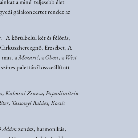
nkat a minél teljesebb élet
gyedi gálakoncertet rendez az
. A körülbelül két és félórás,
, Cirkuszhercegnő, Erzsébet, A
, mint a
Mozart!
, a
Ghost
, a
West
 színes palettáról összeállított
na, Kalocsai Zsuzsa, Papadimitriu
er, Tassonyi Balázs, Kocsis
abó Ádám
zenész, harmonikás,