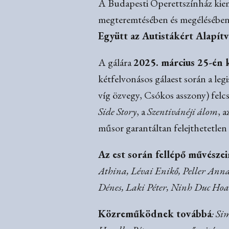
A Budapesti Operettszínház kieme
megteremtésében és megélésében,
Együtt az Autistákért Alapít
A gálára
2025. március 25-én 
kétfelvonásos gálaest során a le
víg özvegy, Csókos asszony) fel
Side Story
, a
Szentivánéji álom
, a
műsor garantáltan felejthetetlen
Az est során fellépő művésze
Athina, Lévai Enikő, Peller Anna
Dénes, Laki Péter, Ninh Duc Hoa
Közreműködnek továbbá
: Si