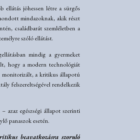
 ellátás jöhessen létre a sürgős
 mondott mindazoknak, akik részt
tén, családbarát szemléletben a
mélyre szóló ellátást.
gellátásban mindig a gyermeket
olt, hogy a modern technológiát
monitorizált, a kritikus állapotú
tály felszereltségével rendelkezik
– azaz egészségi állapot szerinti
nylő panaszok esetén.
kritikus beavatkozásra szoruló