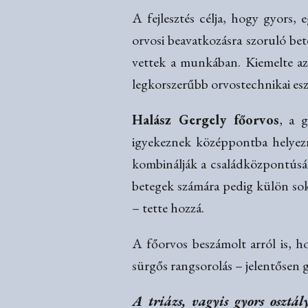
A fejlesztés célja, hogy gyors,
orvosi beavatkozásra szoruló be
vettek a munkában. Kiemelte az
legkorszerűbb orvostechnikai eszk
Halász Gergely főorvos
, a 
igyekeznek középpontba helyezn
kombinálják a családközpontúságg
betegek számára pedig külön sokkt
– tette hozzá.
A főorvos beszámolt arról is, ho
sürgős rangsorolás – jelentősen g
A triázs, vagyis gyors osztál