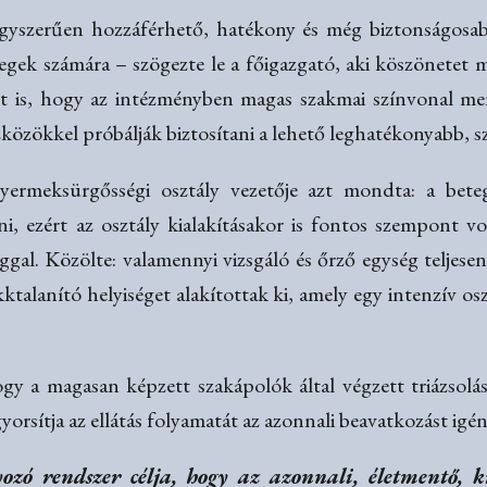
 egyszerűen hozzáférhető, hatékony és még biztonságosabb
tegek számára – szögezte le a főigazgató, aki köszönetet
t is, hogy az intézményben magas szakmai színvonal men
özökkel próbálják biztosítani a lehető leghatékonyabb, sze
gyermeksürgősségi osztály vezetője azt mondta: a bete
i, ezért az osztály kialakításakor is fontos szempont v
al. Közölte: valamennyi vizsgáló és őrző egység teljesen 
alanító helyiséget alakítottak ki, amely egy intenzív osz
gy a magasan képzett szakápolók által végzett triázsolás 
yorsítja az ellátás folyamatát az azonnali beavatkozást igé
yozó rendszer célja, hogy az azonnali, életmentő, 