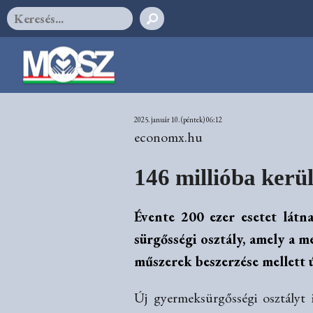
2025. január 10. (péntek) 06:12
economx.hu
146 millióba kerü
Évente 200 ezer esetet látn
sürgősségi osztály, amely a m
műszerek beszerzése mellett ú
Új gyermeksürgősségi osztályt 