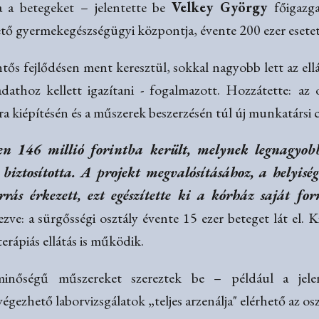
 a betegeket – jelentette be
Velkey György
főigazg
tő gyermekegészségügyi központja, évente 200 ezer esetet
tős fejlődésen ment keresztül, sokkal nagyobb lett az ell
adathoz kellett igazítani - fogalmazott. Hozzátette:
az 
úra kiépítésén és a műszerek beszerzésén túl új munkatársi 
sen 146 millió forintba került, melynek legnagyobb
iztosította. A projekt megvalósításához, a helyis
rrás érkezett, ezt egészítette ki a kórház saját fo
zve: a sürgősségi osztály évente 15 ezer beteget lát el. K
erápiás ellátás is működik.
minőségű műszereket szereztek be – például a jelen
égezhető laborvizsgálatok „teljes arzenálja" elérhető az os