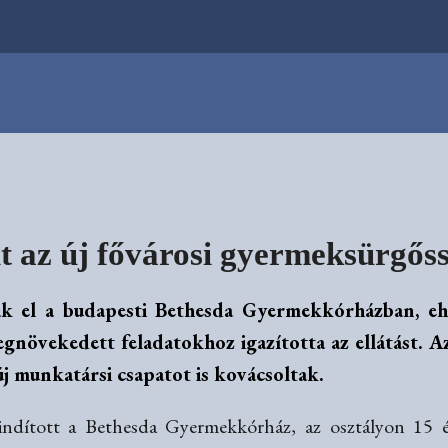
lt az új fővárosi gyermeksürgőss
ak el a budapesti Bethesda Gyermekkórházban, eh
egnövekedett feladatokhoz igazította az ellátást. Az
j munkatársi csapatot is kovácsoltak.
indított a Bethesda Gyermekkórház, az osztályon 15 é