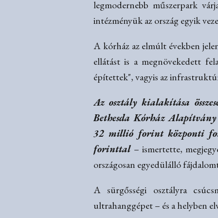
legmodernebb műszerpark várja
intézményük az ország egyik veze
A kórház az elmúlt években jelen
ellátást is a megnövekedett fel
építettek", vagyis az infrastrukt
Az osztály kialakítása össze
Bethesda Kórház Alapítvány b
32 millió forint központi fo
forinttal
– ismertette, megjegye
országosan egyedülálló fájdalomt
A sürgősségi osztályra csúcs
ultrahanggépet – és a helyben elv