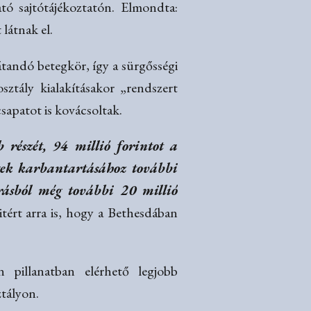
ató sajtótájékoztatón. Elmondta:
 látnak el.
átandó betegkör, így a sürgősségi
osztály kialakításakor „rendszert
csapatot is kovácsoltak.
 részét, 94 millió forintot a
égek karbantartásához további
rrásból még további 20 millió
itért arra is, hogy a Bethesdában
 pillanatban elérhető legjobb
ztályon.