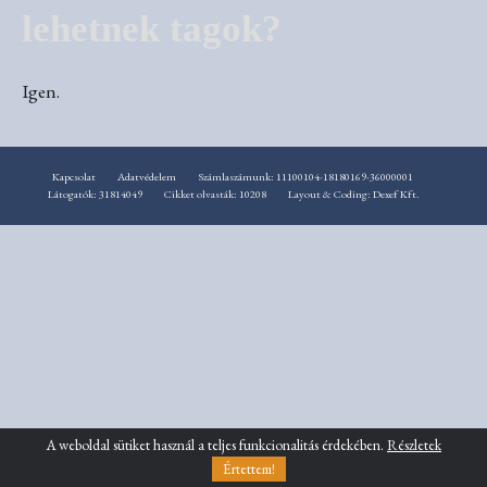
lehetnek tagok?
Igen.
Kapcsolat
Adatvédelem
Számlaszámunk: 11100104-18180169-36000001
Látogatók: 31814049
Cikket olvasták: 10208
Layout & Coding: Dexef Kft.
A weboldal sütiket használ a teljes funkcionalitás érdekében.
Részletek