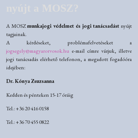
nyújt a MOSZ?
A MOSZ
munkajogi védelmet és jogi tanácsadást
nyújt
tagjainak.
A kérdéseket, problémafelvetéseket a
jogsegely@magyarorvosok.hu
e-mail címre várjuk, illetve
jogi tanácsadás elérhető telefonon, a megadott fogadóóra
idejében:
Dr. Kónya Zsuzsanna
Kedden és pénteken 15-17 óráig
Tel.: +36 20 416 0158
Tel.: +36 70 455 0822