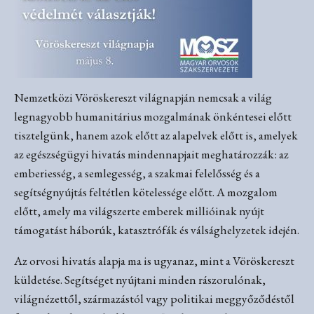
Nemzetközi Vöröskereszt világnapján nemcsak a világ
legnagyobb humanitárius mozgalmának önkéntesei előtt
tisztelgünk, hanem azok előtt az alapelvek előtt is, amelyek
az egészségügyi hivatás mindennapjait meghatározzák: az
emberiesség, a semlegesség, a szakmai felelősség és a
segítségnyújtás feltétlen kötelessége előtt. A mozgalom
előtt, amely ma világszerte emberek millióinak nyújt
támogatást háborúk, katasztrófák és válsághelyzetek idején.
Az orvosi hivatás alapja ma is ugyanaz, mint a Vöröskereszt
küldetése. Segítséget nyújtani minden rászorulónak,
világnézettől, származástól vagy politikai meggyőződéstől