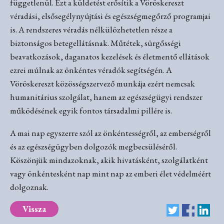
függetlenül. Ezt a küldetést erősítik a Vöröskereszt
véradási, elsősegélynyújtási és egészségmegőrző programjai
is. A rendszeres véradás nélkülözhetetlen része a
biztonságos betegellátásnak. Műtétek, sürgősségi
beavatkozások, daganatos kezelések és életmentő ellátások
ezrei múlnak az önkéntes véradók segítségén. A
Vöröskereszt közösségszervező munkája ezért nemcsak
humanitárius szolgálat, hanem az egészségügyi rendszer
működésének egyik fontos társadalmi pillére is.
A mai nap egyszerre szól az önkéntességről, az emberségről
és az egészségügyben dolgozók megbecsüléséről.
Köszönjük mindazoknak, akik hivatásként, szolgálatként
vagy önkéntesként nap mint nap az emberi élet védelméért
dolgoznak.
Vissza