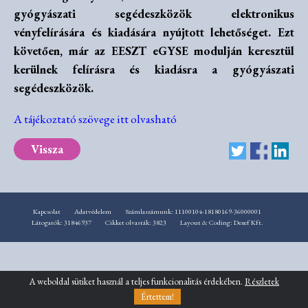
gyógyászati segédeszközök elektronikus
vényfelírására és kiadására nyújtott lehetőséget. Ezt
követően, már az EESZT eGYSE modulján keresztül
kerülnek felírásra és kiadásra a gyógyászati
segédeszközök.
A tájékoztató szövege itt olvasható
Vissza
Kapcsolat
Adatvédelem
Számlaszámunk: 11100104-18180169-36000001
Látogatók: 31846937
Cikket olvasták: 3823
Layout & Coding: Dexef Kft.
A weboldal sütiket használ a teljes funkcionalitás érdekében.
Részletek