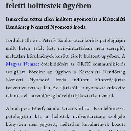
feletti holttestek ügyében
Ismeretlen tettes ellen indított nyomozást a Készenléti
Rendőrség Nemzeti Nyomozó Iroda.
Fordulat állt be a Péterfy Sándor utcai kórház patológiáján
múlt héten talált két, nyilvántartásban nem szereplő,
méltatlan körülmények között tárolt holttest ügyében. A
Magyar Nemzet
érdeklődésére az ORFK kommunikációs
szolgálata közölte: az ügyben a Készenléti Rendőrség
Nemzeti Nyomozó Iroda indított büntetőeljárást
ismeretlen tettes ellen. Az eljárásról – a nyomozás érdekeire
tekintettel – a rendőrség bővebb tájékoztatást nem ad.
A budapesti Péterfy Sándor Utcai Kórház – Rendelőintézet
patológiáján két, a halottak nyilvántartására szolgáló
könyvben nem jegyzett, méltatlan körülmények között