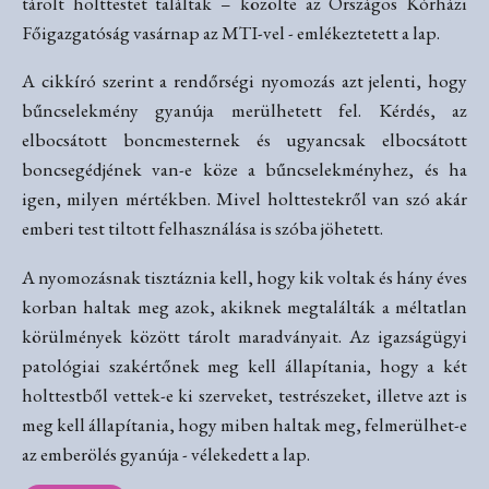
tárolt holttestet találtak – közölte az Országos Kórházi
Főigazgatóság vasárnap az MTI-vel - emlékeztetett a lap.
A cikkíró szerint a rendőrségi nyomozás azt jelenti, hogy
bűncselekmény gyanúja merülhetett fel. Kérdés, az
elbocsátott boncmesternek és ugyancsak elbocsátott
boncsegédjének van-e köze a bűncselekményhez, és ha
igen, milyen mértékben. Mivel holttestekről van szó akár
emberi test tiltott felhasználása is szóba jöhetett.
A nyomozásnak tisztáznia kell, hogy kik voltak és hány éves
korban haltak meg azok, akiknek megtalálták a méltatlan
körülmények között tárolt maradványait. Az igazságügyi
patológiai szakértőnek meg kell állapítania, hogy a két
holttestből vettek-e ki szerveket, testrészeket, illetve azt is
meg kell állapítania, hogy miben haltak meg, felmerülhet-e
az emberölés gyanúja - vélekedett a lap.