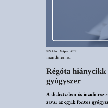
2024. február 16. (péntek) 07:21
mandiner.hu
Régóta hiánycikk v
gyógyszer
A diabetesben és inzulinrezi
zavar az egyik fontos gyógysz