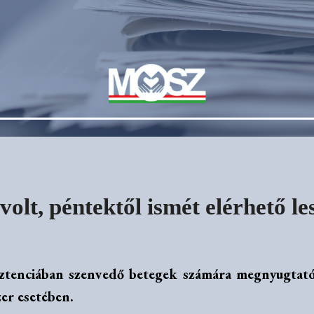
olt, péntektől ismét elérhető le
sztenciában szenvedő betegek számára megnyugtató h
er esetében.