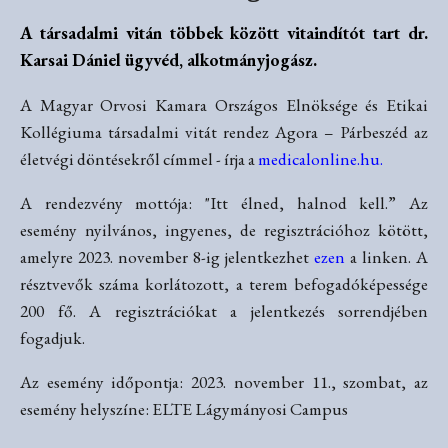
A társadalmi vitán többek között vitaindítót tart dr.
Karsai Dániel ügyvéd, alkotmányjogász.
A Magyar Orvosi Kamara Országos Elnöksége és Etikai
Kollégiuma társadalmi vitát rendez Agora – Párbeszéd az
életvégi döntésekről címmel - írja a
medicalonline.hu
.
A rendezvény mottója: "Itt élned, halnod kell.” Az
esemény nyilvános, ingyenes, de regisztrációhoz kötött,
amelyre 2023. november 8-ig jelentkezhet
ezen
a linken. A
résztvevők száma korlátozott, a terem befogadóképessége
200 fő. A regisztrációkat a jelentkezés sorrendjében
fogadjuk.
Az esemény időpontja: 2023. november 11., szombat, az
esemény helyszíne: ELTE Lágymányosi Campus