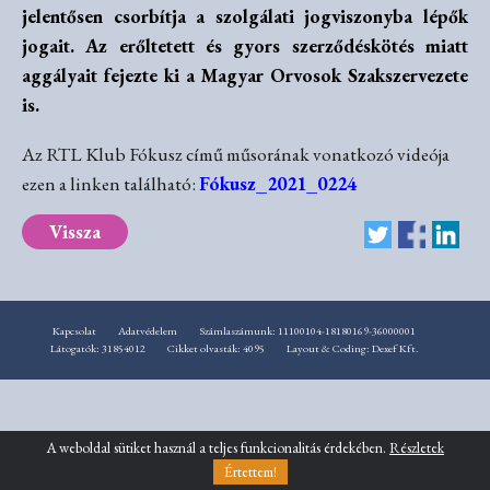
jelentősen csorbítja a szolgálati jogviszonyba lépők
jogait. Az erőltetett és gyors szerződéskötés miatt
aggályait fejezte ki a Magyar Orvosok Szakszervezete
is.
Az RTL Klub Fókusz című műsorának vonatkozó videója
ezen a linken található:
Fókusz_2021_0224
Vissza
Kapcsolat
Adatvédelem
Számlaszámunk: 11100104-18180169-36000001
Látogatók: 31854012
Cikket olvasták: 4095
Layout & Coding: Dexef Kft.
A weboldal sütiket használ a teljes funkcionalitás érdekében.
Részletek