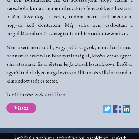
káoszból a kiutat, ami mintha vakító fénycsikként hasítana
belém, kézenfog és vezet, tudom merre kell mennem,
hogyan kell döntenem. Még soha nem csalódtam a
megoldásaimban és ez megtanított bízni a döntéseimben.
Nem azért mert több, vagy jobb vagyok, mint bárki más,
bennem is számtalan bizonytalanság él, kivéve ezt az egyet,
a hivatásomat. Ez az életem legbiztosabb sarokköve. Erről az
egyről tudok ilyen magabiztosan állítani és vállalni minden
kimondott szót és tettet.
További részletek a cikkben.
Vissza
Kapcsolat
Adatvédelem
Számlaszámunk: 11100104-18180169-36000001
A weboldal sütiket használ a teljes funkcionalitás érdekében.
Részletek