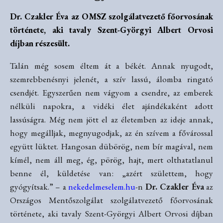
Dr. Czakler Éva az OMSZ szolgálatvezető főorvosának
története, aki tavaly Szent-Györgyi Albert Orvosi
díjban részesült.
Talán még sosem éltem át a békét. Annak nyugodt,
szemrebbenésnyi jelenét, a szív lassú, álomba ringató
csendjét. Egyszerűen nem vágyom a csendre, az emberek
nélküli napokra, a vidéki élet ajándékaként adott
lassúságra. Még nem jött el az életemben az ideje annak,
hogy megálljak, megnyugodjak, az én szívem a fővárossal
együtt lüktet. Hangosan dübörög, nem bír magával, nem
kímél, nem áll meg, ég, pörög, hajt, mert olthatatlanul
benne él, küldetése van: „azért születtem, hogy
gyógyítsak.” – a
nekedelmeselem.hu
-n
Dr. Czakler Éva
az
Országos Mentőszolgálat szolgálatvezető főorvosának
története, aki tavaly Szent-Györgyi Albert Orvosi díjban