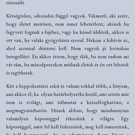
részesült.
Kétségtelen, adrenalin függő vagyok. Vakmerő, aki azért,
hogy életet mentsen, nem ismer lehetetlent, akinek ha
fegyvert fognak a fejéhez, vagy ha késsel üldözik, akkor is
ott van, ha valaki gyógyításra szorul. Nekem a kihívás az,
ahol azonnal dönteni kell. Nem vagyok jó krónikus
betegellátó. Én akkor érzem, hogy élek, ha nem tudom mi
vár rám, ha másodperceken múlnak életek és én ott lehetek
és segíthetek.
Köt a hippokratészi eskü és valami sokkal több, a lényem,
ami akkor él, ha olyan határhelyzetbe kerül, ami szinte már
nem is evilági, ami túlmutat a kézzelfoghatóan, a
megmagyarázhatón. Hiszek abban, hogy mindannyian
valamilyen képességgel érkezünk a világra. Egy
képességgel, amit fel kell fedeznünk, meg kell ismernünk,
ki kell bontanunk. Az én adottságom, hogy látom a