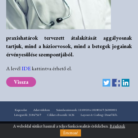
praxishatárok tervezett átalakítását aggályosnak
tartjuk, mind a háziorvosok, mind a betegek jogainak
érvényesülése szempontjából.
A levél
IDE
kattintva érhető el.
Vissza
Kapcsolat
Adatvédelem
Számlaszámunk: 11100104-18180169-36000001
Látogatók: 31847569
Cikket olvasták: 1636
Layout & Coding: Dexef Kft.
A weboldal sütiket használ a teljes funkcionalitás érdekében.
Részletek