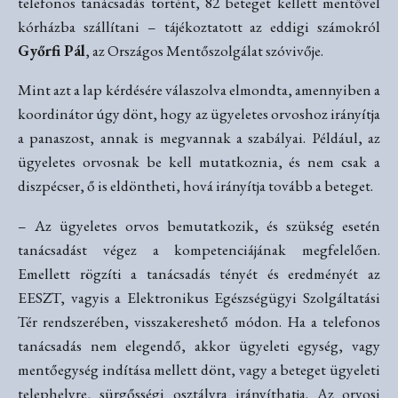
telefonos tanácsadás történt, 82 beteget kellett mentővel
kórházba szállítani – tájékoztatott az eddigi számokról
Győrfi Pál
, az Országos Mentőszolgálat szóvivője.
Mint azt a lap kérdésére válaszolva elmondta, amennyiben a
koordinátor úgy dönt, hogy az ügyeletes orvoshoz irányítja
a panaszost, annak is megvannak a szabályai. Például, az
ügyeletes orvosnak be kell mutatkoznia, és nem csak a
diszpécser, ő is eldöntheti, hová irányítja tovább a beteget.
– Az ügyeletes orvos bemutatkozik, és szükség esetén
tanácsadást végez a kompetenciájának megfelelően.
Emellett rögzíti a tanácsadás tényét és eredményét az
EESZT, vagyis a Elektronikus Egészségügyi Szolgáltatási
Tér rendszerében, visszakereshető módon. Ha a telefonos
tanácsadás nem elegendő, akkor ügyeleti egység, vagy
mentőegység indítása mellett dönt, vagy a beteget ügyeleti
telephelyre, sürgősségi osztályra irányíthatja. Az orvosi