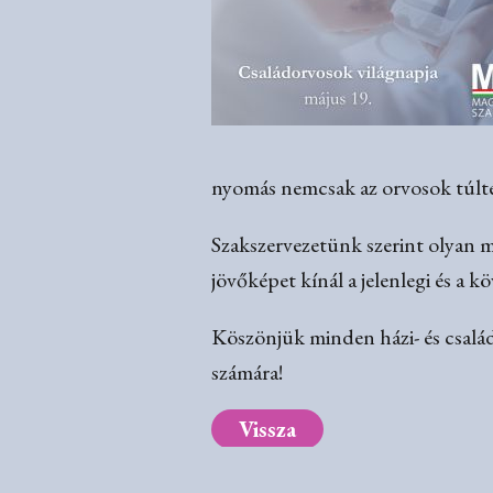
nyomás nemcsak az orvosok túlterh
Szakszervezetünk szerint olyan m
jövőképet kínál a jelenlegi és a k
Köszönjük minden házi- és család
számára!
Vissza