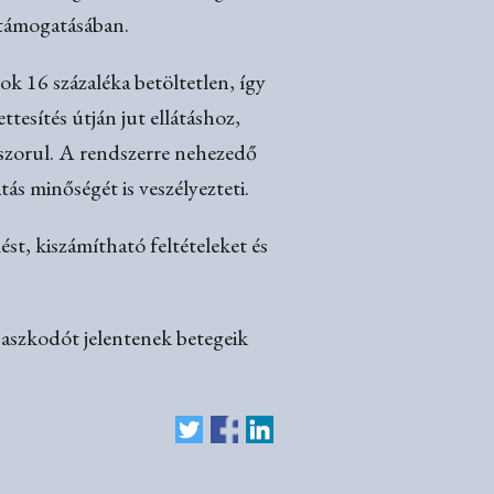
 támogatásában.
ok 16 százaléka betöltetlen, így
ttesítés útján jut ellátáshoz,
szorul. A rendszerre nehezedő
ás minőségét is veszélyezteti.
t, kiszámítható feltételeket és
paszkodót jelentenek betegeik