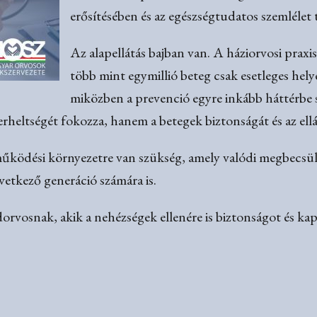
erősítésében és az egészségtudatos szemlélet
Az alapellátás bajban van. A háziorvosi praxis
több mint egymillió beteg csak esetleges helye
miközben a prevenció egyre inkább háttérbe 
eltségét fokozza, hanem a betegek biztonságát és az ellát
űködési környezetre van szükség, amely valódi megbecsülés
övetkező generáció számára is.
orvosnak, akik a nehézségek ellenére is biztonságot és ka