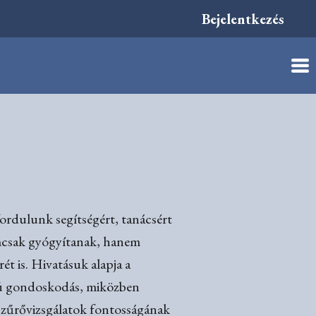
Bejelentkezés
fordulunk segítségért, tanácsért
emcsak gyógyítanak, hanem
rét is. Hivatásuk alapja a
ávú gondoskodás, miközben
 szűrővizsgálatok fontosságának