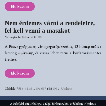
Elolvasom
Nem érdemes várni a rendeletre,
fel kell venni a maszkot
2021. szeptember 30. (csütörtök) 18:01
A Pfizer-gyógyszergyár igazgatója szerint, 12 hónap múlva
lecseng a járvány, és vissza lehet térni a korlátozásmentes
élethez.
Elolvasom
Oldalak (759):
« Első
...
696
697
698
699
...
Utolsó »
Kapcsolat
Adatvédelem
Számlaszámunk: 11100104-18180169-36000001
A weboldal sütiket használ a teljes funkcionalitás érdekében.
Részletek