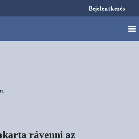
Bejelentkezés
i.
akarta rávenni az