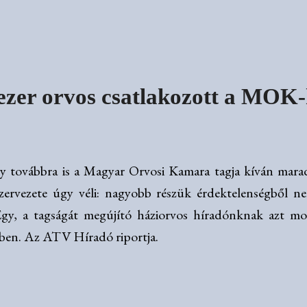
ezer orvos csatlakozott a MOK
y továbbra is a Magyar Orvosi Kamara tagja kíván mara
ervezete úgy véli: nagyobb részük érdektelenségből ne
Egy, a tagságát megújító háziorvos híradónknak azt mon
ében. Az ATV Híradó riportja.