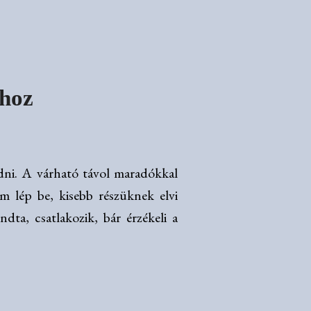
-hoz
dni. A várható távol maradókkal
m lép be, kisebb részüknek elvi
dta, csatlakozik, bár érzékeli a