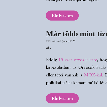
Elolvasom
Már több mint tíz
2023. március 8. (szerda) 10:59
atv
Eddig
15 ezer orvos jelezte
, hog
kapcsolatban az Orvosok Szaksz
ellentétei vannak a
MOK-kal
. 
politikai szálat kamara működés
Elolvasom