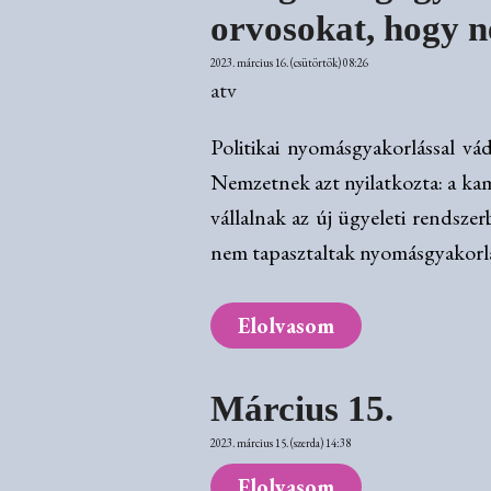
orvosokat, hogy ne
2023. március 16. (csütörtök) 08:26
atv
Politikai nyomásgyakorlással v
Nemzetnek azt nyilatkozta: a kam
vállalnak az új ügyeleti rendsz
nem tapasztaltak nyomásgyakorl
Elolvasom
Március 15.
2023. március 15. (szerda) 14:38
Elolvasom