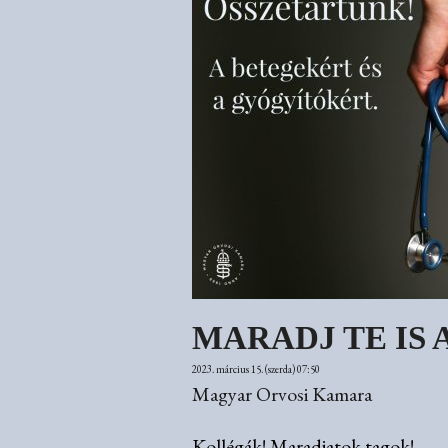
MARADJ TE IS 
2023. március 15. (szerda) 07:50
Magyar Orvosi Kamara
Kollégák! Maradjatok tagok!