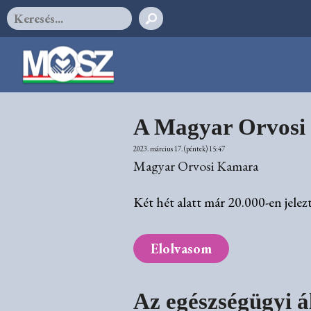
A Magyar Orvosi 
2023. március 17. (péntek) 15:47
Magyar Orvosi Kamara
Két hét alatt már 20.000-en jele
Elolvasom
Az egészségügyi á