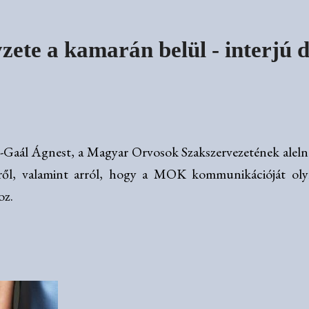
yzete a kamarán belül - interjú 
y-Gaál Ágnest, a Magyar Orvosok Szakszervezetének aleln
etről, valamint arról, hogy a MOK kommunikációját oly
oz.