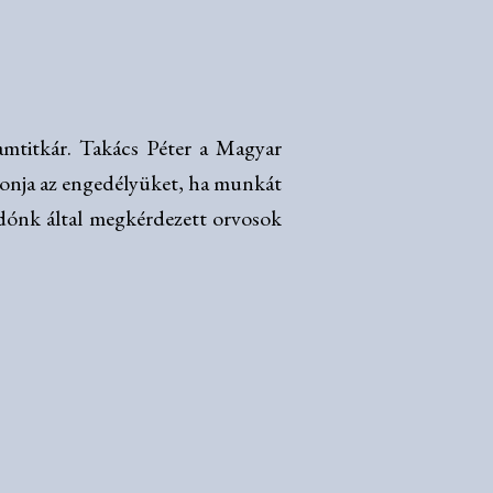
amtitkár. Takács Péter a Magyar
gvonja az engedélyüket, ha munkát
adónk által megkérdezett orvosok