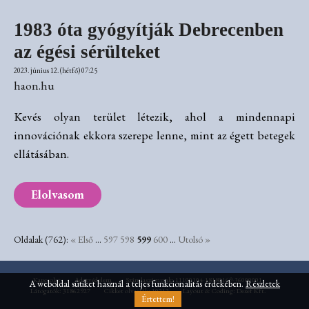
1983 óta gyógyítják Debrecenben
az égési sérülteket
2023. június 12. (hétfő) 07:25
haon.hu
Kevés olyan terület létezik, ahol a mindennapi
innovációnak ekkora szerepe lenne, mint az égett betegek
ellátásában.
Elolvasom
Oldalak (762):
« Első
...
597
598
599
600
...
Utolsó »
Kapcsolat
Adatvédelem
Számlaszámunk: 11100104-18180169-36000001
A weboldal sütiket használ a teljes funkcionalitás érdekében.
Részletek
Látogatók: 31862927
Cikket olvasták: 10212
Layout & Coding: Dexef Kft.