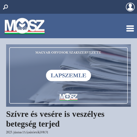
Szívre és vesére is veszélyes
betegség terjed
2023. június 15. (csütörtök) 08:31