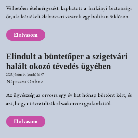
Vélhetően ételmérgezést kaphatott a harkányi biztonsági
őr, aki leértékelt élelmiszert vásárolt egy boltban Siklóson.
Elolvasom
Elindult a büntetőper a szigetvári
halált okozó tévedés ügyében
2023. június 14. (szerda) 06:57
Népszava Online
Az ügyészség az orvosra egy év hat hónap börtönt kért, és
azt, hogy öt évre tiltsák el szakorvosi gyakorlattól.
Elolvasom