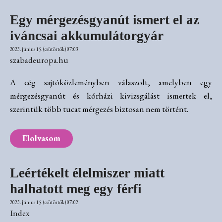
Egy mérgezésgyanút ismert el az
iváncsai akkumulátorgyár
2023. június 15. (csütörtök) 07:03
szabadeuropa.hu
A cég sajtóközleményben válaszolt, amelyben egy
mérgezésgyanút és kórházi kivizsgálást ismertek el,
szerintük több tucat mérgezés biztosan nem történt.
Elolvasom
Leértékelt élelmiszer miatt
halhatott meg egy férfi
2023. június 15. (csütörtök) 07:02
Index