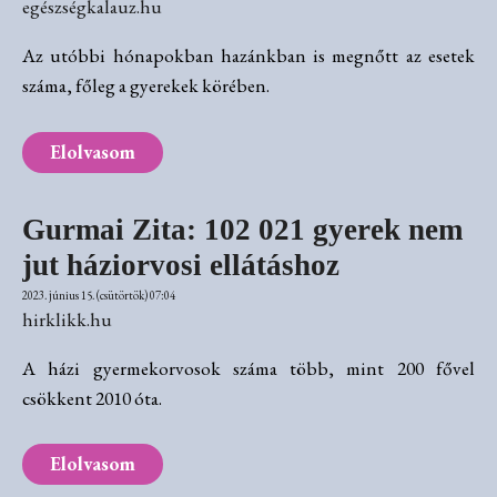
egészségkalauz.hu
Az utóbbi hónapokban hazánkban is megnőtt az esetek
száma, főleg a gyerekek körében.
Elolvasom
Gurmai Zita: 102 021 gyerek nem
jut háziorvosi ellátáshoz
2023. június 15. (csütörtök) 07:04
hirklikk.hu
A házi gyermekorvosok száma több, mint 200 fővel
csökkent 2010 óta.
Elolvasom