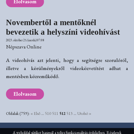
Elolvasom
Novembertől a mentőknél
bevezetik a helyszíni videohívást
2023. október 25. (szerda) 07:08
Népszava Online
A videohívás azt jelenti, hogy a segítségre szorulóról,
illetve a körülményekről videoközvetítést adhat a
mentésben közreműködő.
Elolvasom
Oldalak (759):
« Első
...
510
511
512
513
...
Utolsó »
Kapcsolat
Adatvédelem
Számlaszámunk: 11100104-18180169-36000001
A weboldal sütiket használ a teljes funkcionalitás érdekében.
Részletek