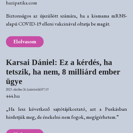
hazipatika.com
Biztonságos az újszülött számára, ha a kismama mRNS-
alapú COVID-19 elleni vakcinával oltatja be magát.
Elolvasom
Karsai Dániel: Ez a kérdés, ha
tetszik, ha nem, 8 milliárd ember
ügye
2023. október 26. (csütörtök) 07:19
444.hu
„Ha lesz következő sajtótájékoztató, azt a Puskásban
hirdetjük meg, de énekelni nem fogok, megígérhetem.”