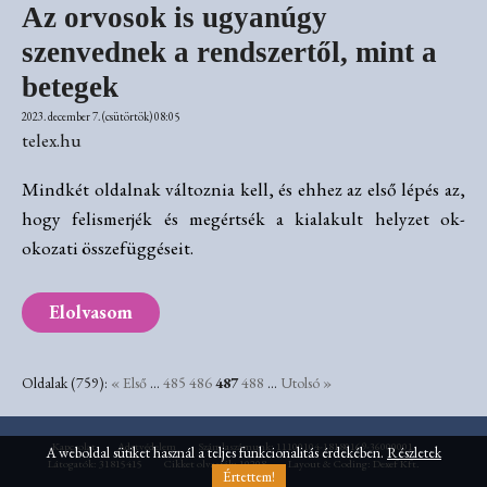
Az orvosok is ugyanúgy
szenvednek a rendszertől, mint a
betegek
2023. december 7. (csütörtök) 08:05
telex.hu
Mindkét oldalnak változnia kell, és ehhez az első lépés az,
hogy felismerjék és megértsék a kialakult helyzet ok-
okozati összefüggéseit.
Elolvasom
Oldalak (759):
« Első
...
485
486
487
488
...
Utolsó »
Kapcsolat
Adatvédelem
Számlaszámunk: 11100104-18180169-36000001
A weboldal sütiket használ a teljes funkcionalitás érdekében.
Részletek
Látogatók: 31815415
Cikket olvasták: 10208
Layout & Coding: Dexef Kft.