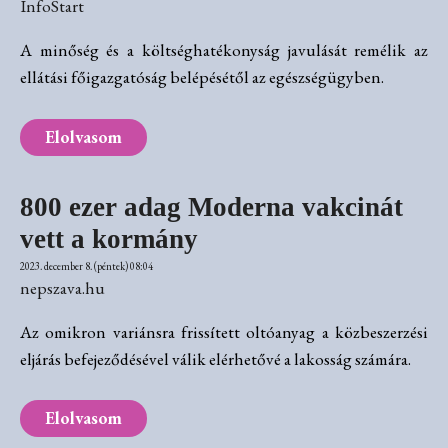
InfoStart
A minőség és a költséghatékonyság javulását remélik az
ellátási főigazgatóság belépésétől az egészségügyben.
Elolvasom
800 ezer adag Moderna vakcinát
vett a kormány
2023. december 8. (péntek) 08:04
nepszava.hu
Az omikron variánsra frissített oltóanyag a közbeszerzési
eljárás befejeződésével válik elérhetővé a lakosság számára.
Elolvasom