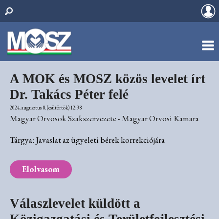
A MOK és MOSZ közös levelet írt
Dr. Takács Péter felé
2024. augusztus 8. (csütörtök) 12:38
Magyar Orvosok Szakszervezete - Magyar Orvosi Kamara
Tárgya: Javaslat az ügyeleti bérek korrekciójára
Elolvasom
Válaszlevelet küldött a
Közigazgatási és Területfejlesztési