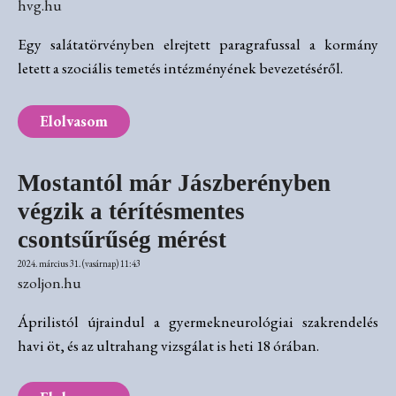
hvg.hu
Egy salátatörvényben elrejtett paragrafussal a kormány
letett a szociális temetés intézményének bevezetéséről.
Elolvasom
Mostantól már Jászberényben
végzik a térítésmentes
csontsűrűség mérést
2024. március 31. (vasárnap) 11:43
szoljon.hu
Áprilistól újraindul a gyermekneurológiai szakrendelés
havi öt, és az ultrahang vizsgálat is heti 18 órában.