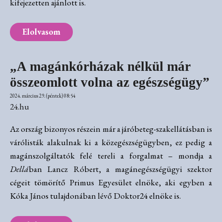
kifejezetten ajánlott is.
Elolvasom
„A magánkórházak nélkül már
összeomlott volna az egészségügy”
2024. március 29. (péntek) 08:54
24.hu
Az ország bizonyos részein már a járóbeteg-szakellátásban is
várólisták alakulnak ki a közegészségügyben, ez pedig a
magánszolgáltatók felé tereli a forgalmat – mondja a
Dellá
ban Lancz Róbert, a magánegészségügyi szektor
cégeit tömörítő Primus Egyesület elnöke, aki egyben a
Kóka János tulajdonában lévő Doktor24 elnöke is.