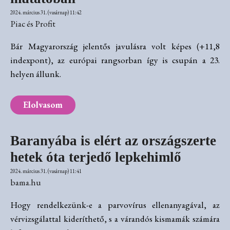
2024. március 31. (vasárnap) 11:42
Piac és Profit
Bár Magyarország jelentős javulásra volt képes (+11,8
indexpont), az európai rangsorban így is csupán a 23.
helyen állunk.
Elolvasom
Baranyába is elért az országszerte
hetek óta terjedő lepkehimlő
2024. március 31. (vasárnap) 11:41
bama.hu
Hogy rendelkezünk-e a parvovírus ellenanyagával, az
vérvizsgálattal kideríthető, s a várandós kismamák számára