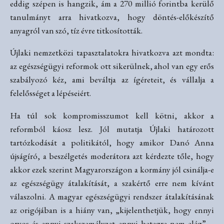
eddig szépen is hangzik, ám a 270 millió forintba kerülő
tanulmányt arra hivatkozva, hogy döntés-előkészítő
anyagról van szó, tíz évre titkosították.
Újlaki nemzetközi tapasztalatokra hivatkozva azt mondta:
az egészségügyi reformok ott sikerülnek, ahol van egy erős
szabályozó kéz, ami beváltja az ígéreteit, és vállalja a
felelősséget a lépéseiért.
Ha túl sok kompromisszumot kell kötni, akkor a
reformból káosz lesz. Jól mutatja Újlaki határozott
tartózkodását a politikától, hogy amikor Danó Anna
újságíró, a beszélgetés moderátora azt kérdezte tőle, hogy
akkor ezek szerint Magyarországon a kormány jól csinálja-e
az egészségügy átalakítását, a szakértő erre nem kívánt
válaszolni. A magyar egészségügyi rendszer átalakításának
az origójában is a hiány van, „kijelenthetjük, hogy ennyi
orvos és ennyi szakszemélyzet ennyi betegre nem elég” –