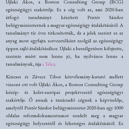
Újlaki Ákos, a Boston Consulting Group (BCG)
egészségügyi szakértője. Ez a cég volt az, ami 2020-ban
átfogó tanulmányt készített Pintér Sándor
belügyminiszternek a magyar egészségügy átalakításáról. A
tanulmányt tíz évre titkosították, de a jelek szerint ez az
anyag most egyfajta sorvezetőként szolgál az egészségügy
éppen zajló átalakításához. Újlaki a beszélgetésen kifejtette,
szerinte miért nem lenne jó, ha nyilvános lenne a
tanulmányuk, írja
a Telex
.
Kincses és Závecz Tibor közvélemény-kutató mellett
viszont ott volt Újlaki Ákos, a Boston Consulting Group
közép- és kelet-európai projektvezető egészségügyi
szakértője. Ő annak a tanácsadó cégnek a képviselője,
amelytől Pintér Sándor belügyminiszter 2020-ban egy 1000
oldalas reformdokumentumot rendelt meg a magyar
egészségügy helyzetéről és lehetséges átalakításáról. Ez