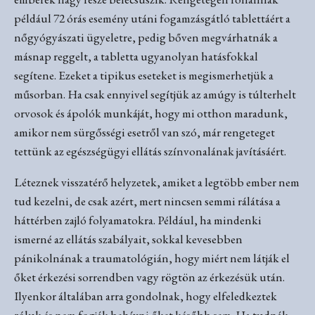
például 72 órás esemény utáni fogamzásgátló tablettáért a
nőgyógyászati ügyeletre, pedig bőven megvárhatnák a
másnap reggelt, a tabletta ugyanolyan hatásfokkal
segítene. Ezeket a tipikus eseteket is megismerhetjük a
műsorban. Ha csak ennyivel segítjük az amúgy is túlterhelt
orvosok és ápolók munkáját, hogy mi otthon maradunk,
amikor nem sürgősségi esetről van szó, már rengeteget
tettünk az egészségügyi ellátás színvonalának javításáért.
Léteznek visszatérő helyzetek, amiket a legtöbb ember nem
tud kezelni, de csak azért, mert nincsen semmi rálátása a
háttérben zajló folyamatokra. Például, ha mindenki
ismerné az ellátás szabályait, sokkal kevesebben
pánikolnának a traumatológián, hogy miért nem látják el
őket érkezési sorrendben vagy rögtön az érkezésük után.
Ilyenkor általában arra gondolnak, hogy elfeledkeztek
róluk és nem fogják behívni őket később sem. Ha tudnák,