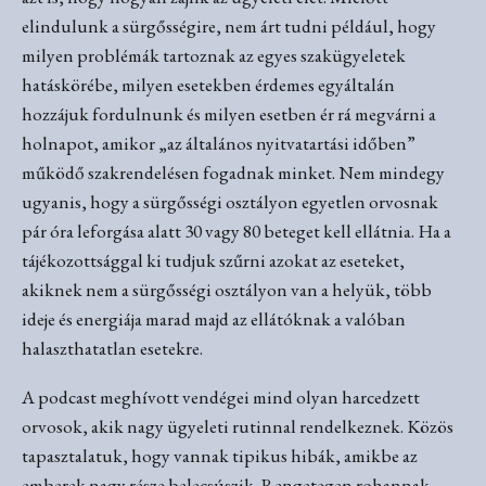
elindulunk a sürgősségire, nem árt tudni például, hogy
milyen problémák tartoznak az egyes szakügyeletek
hatáskörébe, milyen esetekben érdemes egyáltalán
hozzájuk fordulnunk és milyen esetben ér rá megvárni a
holnapot, amikor „az általános nyitvatartási időben”
működő szakrendelésen fogadnak minket. Nem mindegy
ugyanis, hogy a sürgősségi osztályon egyetlen orvosnak
pár óra leforgása alatt 30 vagy 80 beteget kell ellátnia. Ha a
tájékozottsággal ki tudjuk szűrni azokat az eseteket,
akiknek nem a sürgősségi osztályon van a helyük, több
ideje és energiája marad majd az ellátóknak a valóban
halaszthatatlan esetekre.
A podcast meghívott vendégei mind olyan harcedzett
orvosok, akik nagy ügyeleti rutinnal rendelkeznek. Közös
tapasztalatuk, hogy vannak tipikus hibák, amikbe az
emberek nagy része belecsúszik. Rengetegen rohannak