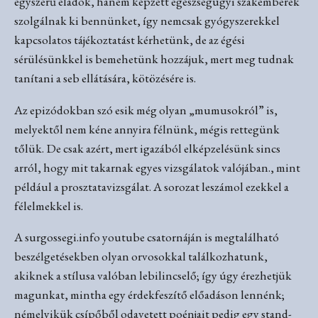
egyszerű eladók, hanem képzett egészségügyi szakemberek
szolgálnak ki bennünket, így nemcsak gyógyszerekkel
kapcsolatos tájékoztatást kérhetünk, de az égési
sérülésünkkel is bemehetünk hozzájuk, mert meg tudnak
tanítani a seb ellátására, kötözésére is.
Az epizódokban szó esik még olyan „mumusokról” is,
melyektől nem kéne annyira félnünk, mégis rettegünk
tőlük. De csak azért, mert igazából elképzelésünk sincs
arról, hogy mit takarnak egyes vizsgálatok valójában., mint
például a prosztatavizsgálat. A sorozat leszámol ezekkel a
félelmekkel is.
A surgossegi.info youtube csatornáján is megtalálható
beszélgetésekben olyan orvosokkal találkozhatunk,
akiknek a stílusa valóban lebilincselő; így úgy érezhetjük
magunkat, mintha egy érdekfeszítő előadáson lennénk;
némelyikük csípőből odavetett poénjait pedig egy stand-