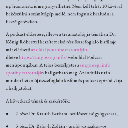
up humorista is megirigyelhetné. Nem kell tehát 10 kávéval
bekészülni a számítógép mellé, nem fogunk bealudni a
beszélgetéseken.
A podcast előzetese, illetve a traumatológia témában Dr.
Kőnig Róberttel készített első rész összefoglaló kisfilmje
már elérhető
az oldal youtube csatornáján
,
illetve
https://surgossegi.info/
weboldal Podcast
menüpontjában. A teljes beszélgetés a
surgossegi.info
spotifiy csatornájá
n hallgatható meg. Az indulás után
minden héten új összefoglaló kisfilm és podcast epizód várja
a hallgatókat.
A következő témák és szakértőik:
● 2. rész: Dr. Krauth Barbara - szülészet-nőgyógyászat,
● 3. rész: Dr. Balogh Zoltán - urológus szakorvos