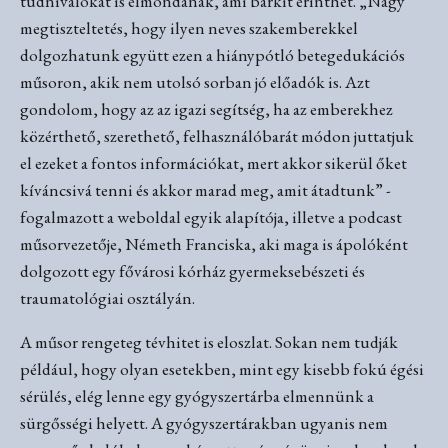
tudnivalókat is elmondanak, ami bárkit érinthet. „Nagy
megtiszteltetés, hogy ilyen neves szakemberekkel
dolgozhatunk együtt ezen a hiánypótló betegedukációs
műsoron, akik nem utolsó sorban jó előadók is. Azt
gondolom, hogy az az igazi segítség, ha az emberekhez
közérthető, szerethető, felhasználóbarát módon juttatjuk
el ezeket a fontos információkat, mert akkor sikerül őket
kíváncsivá tenni és akkor marad meg, amit átadtunk” -
fogalmazott a weboldal egyik alapítója, illetve a podcast
műsorvezetője, Németh Franciska, aki maga is ápolóként
dolgozott egy fővárosi kórház gyermeksebészeti és
traumatológiai osztályán.
A műsor rengeteg tévhitet is eloszlat. Sokan nem tudják
például, hogy olyan esetekben, mint egy kisebb fokú égési
sérülés, elég lenne egy gyógyszertárba elmennünk a
sürgősségi helyett. A gyógyszertárakban ugyanis nem