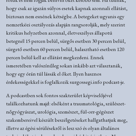
hogy csak az igazán súlyos esetek kapnak azonnali ellátást,
biztosan nem esnének kétségbe. A betegeket ugyanis egy
nemzetközi osztályozás alapján rangsorolják, mely szerint
kritikus helyzetben azonnal, életveszélyes állapotú
betegnél 15 percen belül, sürgős esetben 30 percen belül,
sürgető esetben 60 percen belül, halasztható esetben 120
percen belül kell az ellátást megkezdeni. Ennek
ismeretében valószínűleg sokan inkább azt választanák,
hogy egy órán túl lássák el őket. Ilyen hasznos
érdekességekkel is foglalkozik surgossegi.info podcast-je.
A podcastben sok fontos szakterület képviselőjével
találkozhatunk majd: elsőként a traumatológia, szülészet-
nőgyógyászat, urológia, szemészet, fül-orr-gégészet
szakembereivel készült beszélgetéseket hallgathatjuk meg,
illetve az égési sérülésekről is lesz szó és olyan általános