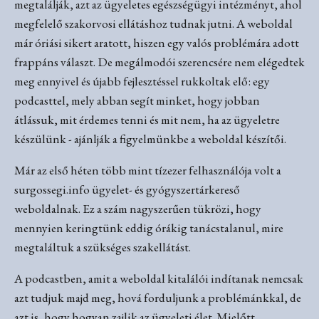
megtalálják, azt az ügyeletes egészségügyi intézményt, ahol
megfelelő szakorvosi ellátáshoz tudnak jutni. A weboldal
már óriási sikert aratott, hiszen egy valós problémára adott
frappáns választ. De megálmodói szerencsére nem elégedtek
meg ennyivel és újabb fejlesztéssel rukkoltak elő: egy
podcasttel, mely abban segít minket, hogy jobban
átlássuk, mit érdemes tenni és mit nem, ha az ügyeletre
készülünk - ajánlják a figyelmünkbe a weboldal készítői.
Már az első héten több mint tízezer felhasználója volt a
surgossegi.info ügyelet- és gyógyszertárkereső
weboldalnak. Ez a szám nagyszerűen tükrözi, hogy
mennyien keringtünk eddig órákig tanácstalanul, mire
megtaláltuk a szükséges szakellátást.
A podcastben, amit a weboldal kitalálói indítanak nemcsak
azt tudjuk majd meg, hová forduljunk a problémánkkal, de
azt is, hogy hogyan zajlik az ügyeleti élet. Mielőtt