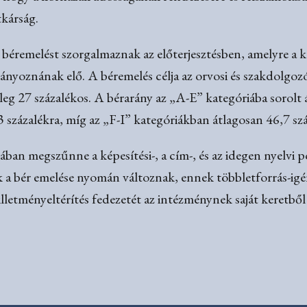
tkárság.
 béremelést szorgalmaznak az előterjesztésben, amelyre a 
rányoznának elő. A béremelés célja az orvosi és szakdolgozó
nleg 27 százalékos. A bérarány az „A-E” kategóriába sorolt á
 százalékra, míg az „F-I” kategóriákban átlagosan 46,7 sz
ában megszűnne a képesítési-, a cím-, és az idegen nyelvi 
 a bér emelése nyomán változnak, ennek többletforrás-igén
illetményeltérítés fedezetét az intézménynek saját keretbő