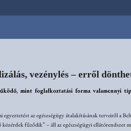
lizálás, vezénylés – erről dönt
űködő, mint foglalkoztatási forma valamennyi típ
 egyeztetést az egészségügy átalakításának terveiről a B
közérdek fűződik” – áll az egészségügyi ellátórendszer me