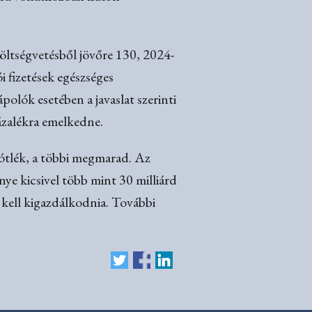
költségvetésből jövőre 130, 2024-
i fizetések egészséges
polók esetében a javaslat szerinti
ázalékra emelkedne.
pótlék, a többi megmarad. Az
ye kicsivel több mint 30 milliárd
l kell kigazdálkodnia. További