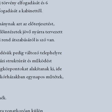
j törvény elfogadását és 6
ogadását a kabinettől.
ánynak azt az előterjesztést,
előintézetek jövő nyárra tervezett
 rend átszabásáról is szó van.
désük pedig változó telephelyre
rházi struktúrát és működést
égközpontokat alakítanak ki, ide
osi kórházakban egynapos műtétek,
nék.
sára vonatkozóan külön