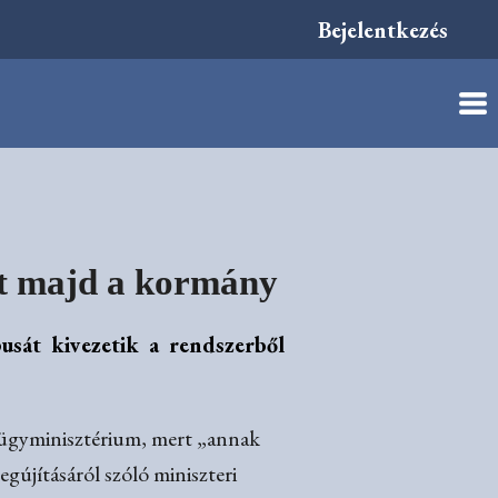
Bejelentkezés
het majd a kormány
usát kivezetik a rendszerből
elügyminisztérium, mert „annak
gújításáról szóló miniszteri