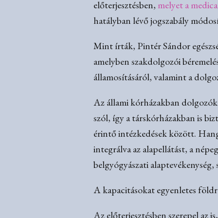
előterjesztésben,
melyet a medica
hatályban lévő jogszabály módosít
Mint írták, Pintér Sándor egészsé
amelyben szakdolgozói béremelésről
államosításáról, valamint a dolgo
Az állami kórházakban dolgozók 
szól, így a társkórházakban is bi
érintő intézkedések között. Hang
integrálva az alapellátást, a né
belgyógyászati alaptevékenység, s
A kapacitásokat egyenletes földr
Az előterjesztésben szerepel az 