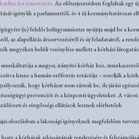
lonline.hu ismertetett.
Az előterjesztésben foglaltak egy ú
ását igénylik a parlamenttől, és 4 új kormányhatározat elf
gügyért (is) felelős belügyminiszter nyújtja majd be a korm
, az alapellátás átszervezéséről és új feladatairól, a rend
zók megyéken belüli vezénylése mellett a kórházi látogatási
munkáltatója a megyei, irányító kórház lesz, munkaszerző
ztosítva lenne a humán-erőforrás rotációja – sorolják a kó
súlyozzák, hogy kórházat nem zárnak be, de járási egészs
pegészségügyi prevenciót és a központi ügyeleteket. A vár
zülészeti és sürgősségi ellátások lesznek elérhetőek.
ajzi eloszlásban a lakossági igényeknek megfelelően tervez
is, hogy a kórházak adósságának rendezésére és felszámolá