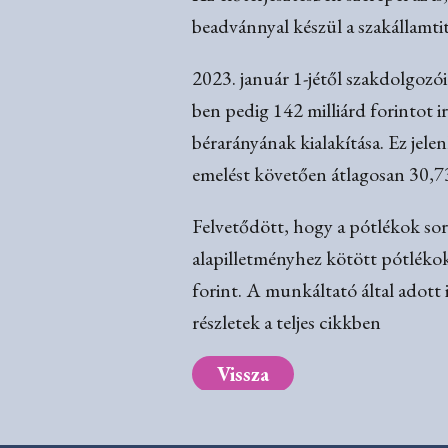
beadvánnyal készül a szakállamti
2023. január 1-jétől szakdolgozói
ben pedig 142 milliárd forintot i
bérarányának kialakítása. Ez jele
emelést követően átlagosan 30,73
Felvetődött, hogy a pótlékok sor
alapilletményhez kötött pótlékok
forint. A munkáltató által adott 
részletek a teljes cikkben
Vissza