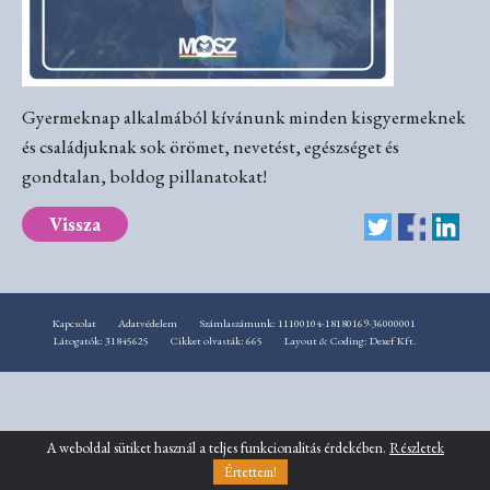
Gyermeknap alkalmából kívánunk minden kisgyermeknek
és családjuknak sok örömet, nevetést, egészséget és
gondtalan, boldog pillanatokat!
Vissza
Kapcsolat
Adatvédelem
Számlaszámunk: 11100104-18180169-36000001
Látogatók: 31845625
Cikket olvasták: 665
Layout & Coding: Dexef Kft.
A weboldal sütiket használ a teljes funkcionalitás érdekében.
Részletek