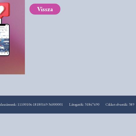
Vissza
mlaszámunk: 11100104-18180169-36000001
Látogatók: 31847690
Cikket olvasták: 389