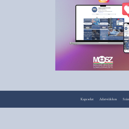
Kapcsolat
Adatvédelem
Szá