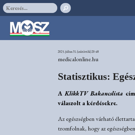
2025. július 31. (csütörtök) 20:48
medicalonline.hu
Statisztikus: Egé
A
KlikkTV Bakancslista
cím
válaszolt a kérdésekre.
Az egészségben várható élettar
tromfolnak, hogy az egészségben v