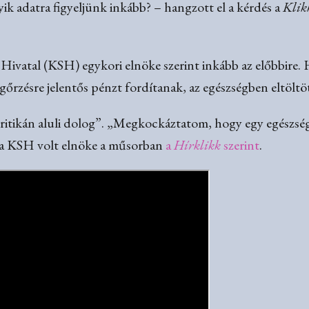
ik adatra figyeljünk inkább? – hangzott el a kérdés a
Klik
ai Hivatal (KSH) egykori elnöke szerint inkább az előbbire
őrzésre jelentős pénzt fordítanak, az egészségben eltöltö
ritikán aluli dolog”. „Megkockáztatom, hogy egy egészsé
i a KSH volt elnöke a műsorban
a
Hírklikk
szerint
.