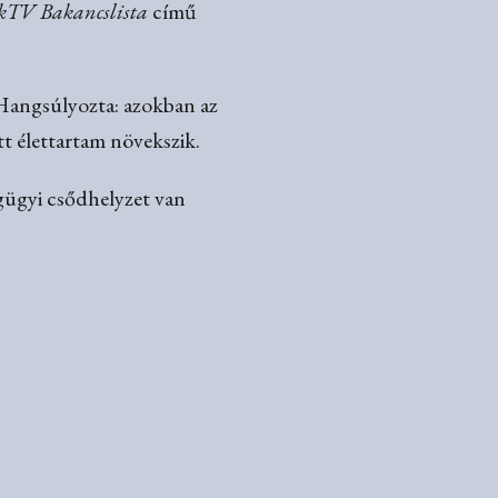
kTV Bakancslista
című
. Hangsúlyozta: azokban az
tt élettartam növekszik.
gügyi csődhelyzet van