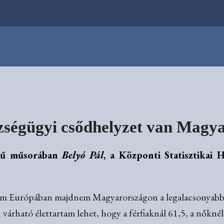
szségügyi csődhelyzet van Magy
ű műsorában
Belyó Pál
, a Központi Statisztikai 
tam Európában majdnem Magyarországon a legalacsonyabb
árható élettartam lehet, hogy a férfiaknál 61,5, a nőknél