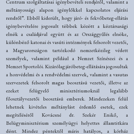
Centrum szolgáltatásai igénybevételi rendjéről, valamint a
méltányossági alapon igénylőkkel kapcsolatos eljárási
rendről”. Ebből kiderült, hogy járó- és fekvőbeteg-ellátás
igénybevételére jogosult többek között a köztársasági
elnök a családjával együtt és az Országgyűlés elnöke,
különböző katonai és vasúti intézmények felsorolt vezetői,
a Magyarországon tartózkodó nemzetközileg védett
személyek, valamint például a Nemzet Színészei és a
Nemzet Sportolói. Kizárólag járóbeteg-ellátására jogosultak
a honvédelmi és a rendvédelmi szervek, valamint a vasutas
szervezetek felsorolt magas beosztású vezetői, illetve az
ezeket felügyelő minisztériumoknál legalább
főosztályvezetői beosztású emberek. Mindezeken felül
lehetnek kivételes méltánylást érdemlő esetek, ezek
megítéléséről Kovácsné dr. Szekér Enikő, a
Belügyminisztérium személyügyi helyettes államtitkára
dönt. Mindez péntektől máris hatályos, a kórház