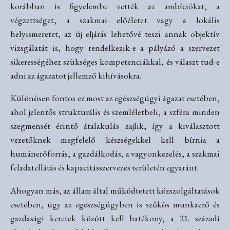
korábban is figyelembe vették az ambíciókat, a
végzettséget, a szakmai előéletet vagy a lokális
helyismeretet, az új eljárás lehetővé teszi annak objektív
vizsgálatát is, hogy rendelkezik-e a pályázó a szervezet
sikerességéhez szükséges kompetenciákkal, és választ tud-e
adni az ágazatot jellemző kihívásokra.
Különösen fontos ez most az egészségügyi ágazat esetében,
ahol jelentős strukturális és szemléletbeli, a szféra minden
szegmensét érintő átalakulás zajlik, így a kiválasztott
vezetőknek megfelelő készségekkel kell bírnia a
humánerőforrás, a gazdálkodás, a vagyonkezelés, a szakmai
feladatellátás és kapacitásszervezés területén egyaránt.
Ahogyan más, az állam által működtetett közszolgáltatások
esetében, úgy az egészségügyben is szűkös munkaerő és
gazdasági keretek között kell hatékony, a 21. századi