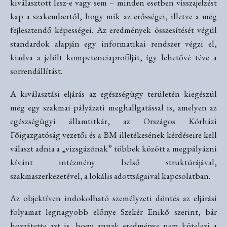
kiválasztott lesz-e vagy sem – minden esetben visszajelzést
kap a szakembertől, hogy mik az erősségei, illetve a még
fejlesztendő képességei. Az eredmények összesítését végül
standardok alapján egy informatikai rendszer végzi el,
kiadva a jelölt kompetenciaprofilját, így lehetővé téve a
sorrendállítást.
A kiválasztási eljárás az egészségügy területén kiegészül
még egy szakmai pályázati meghallgatással is, amelyen az
egészségügyi államtitkár, az Országos Kórházi
Főigazgatóság vezetői és a BM illetékesének kérdéseire kell
választ adnia a „vizsgázónak” többek között a megpályázni
kívánt intézmény belső struktúrájával,
szakmaszerkezetével, a lokális adottságaival kapcsolatban.
Az objektíven indokolható személyzeti döntés az eljárási
folyamat legnagyobb előnye Szekér Enikő szerint, bár
hozzátette azt is, hogy annak eredménye nem kötelezi a