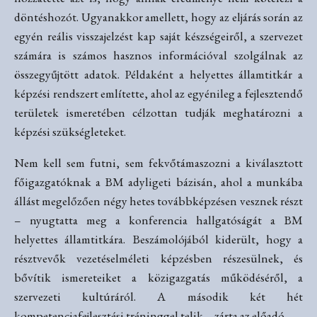
döntéshozót. Ugyanakkor amellett, hogy az eljárás során az
egyén reális visszajelzést kap saját készségeiről, a szervezet
számára is számos hasznos információval szolgálnak az
összegyűjtött adatok. Példaként a helyettes államtitkár a
képzési rendszert említette, ahol az egyénileg a fejlesztendő
területek ismeretében célzottan tudják meghatározni a
képzési szükségleteket.
Nem kell sem futni, sem fekvőtámaszozni a kiválasztott
főigazgatóknak a BM adyligeti bázisán, ahol a munkába
állást megelőzően négy hetes továbbképzésen vesznek részt
– nyugtatta meg a konferencia hallgatóságát a BM
helyettes államtitkára. Beszámolójából kiderült, hogy a
résztvevők vezetéselméleti képzésben részesülnek, és
bővítik ismereteiket a közigazgatás működéséről, a
szervezeti kultúráról. A második két hét
kompetenciafejlesztési tréninggel telik – zárta az előadó.