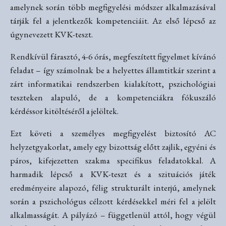
amelynek során több megfigyelési módszer alkalmazásával
tárják fel a jelentkezők kompetenciáit. Az első lépcső az
úgynevezett KVK-teszt.
Rendkívül fárasztó, 4-6 órás, megfeszített figyelmet kívánó
feladat – így számolnak be a helyettes államtitkár szerint a
zárt informatikai rendszerben kialakított, pszichológiai
teszteken alapuló, de a kompetenciákra fókuszáló
kérdéssor kitöltéséről a jelöltek.
Ezt követi a személyes megfigyelést biztosító AC
helyzetgyakorlat, amely egy bizottság előtt zajlik, egyéni és
páros, kifejezetten szakma specifikus feladatokkal. A
harmadik lépcső a KVK-teszt és a szituációs játék
eredményeire alapozó, félig strukturált interjú, amelynek
során a pszichológus célzott kérdésekkel méri fel a jelölt
alkalmasságát. A pályázó – függetlenül attól, hogy végül