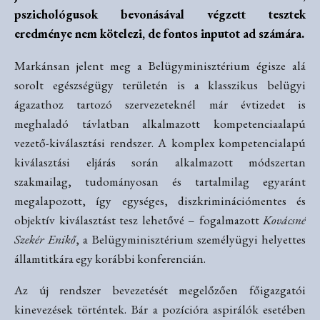
pszichológusok bevonásával végzett tesztek
eredménye nem kötelezi, de fontos inputot ad számára.
Markánsan jelent meg a Belügyminisztérium égisze alá
sorolt egészségügy területén is a klasszikus belügyi
ágazathoz tartozó szervezeteknél már évtizedet is
meghaladó távlatban alkalmazott kompetenciaalapú
vezető-kiválasztási rendszer. A komplex kompetencialapú
kiválasztási eljárás során alkalmazott módszertan
szakmailag, tudományosan és tartalmilag egyaránt
megalapozott, így egységes, diszkriminációmentes és
objektív kiválasztást tesz lehetővé – fogalmazott
Kovácsné
Szekér Enikő
, a Belügyminisztérium személyügyi helyettes
államtitkára egy korábbi konferencián.
Az új rendszer bevezetését megelőzően főigazgatói
kinevezések történtek. Bár a pozícióra aspirálók esetében