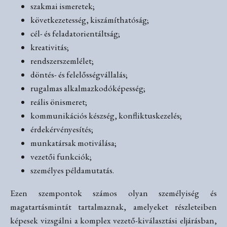
szakmai ismeretek;
következetesség, kiszámíthatóság;
cél- és feladatorientáltság;
kreativitás;
rendszerszemlélet;
döntés- és felelősségvállalás;
rugalmas alkalmazkodóképesség;
reális önismeret;
kommunikációs készség, konfliktuskezelés;
érdekérvényesítés;
munkatársak motiválása;
vezetői funkciók;
személyes példamutatás.
Ezen szempontok számos olyan személyiség és
magatartásmintát tartalmaznak, amelyeket részleteiben
képesek vizsgálni a komplex vezető-kiválasztási eljárásban,