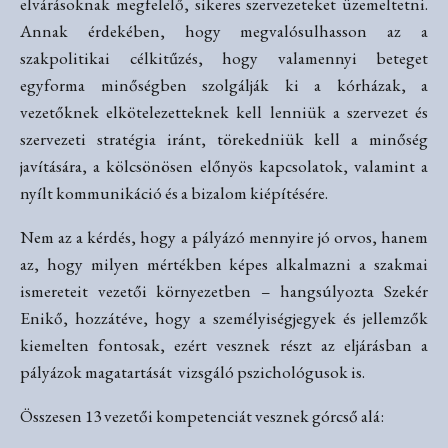
elvárásoknak megfelelő, sikeres szervezeteket üzemeltetni.
Annak érdekében, hogy megvalósulhasson az a
szakpolitikai célkitűzés, hogy valamennyi beteget
egyforma minőségben szolgálják ki a kórházak, a
vezetőknek elkötelezetteknek kell lenniük a szervezet és
szervezeti stratégia iránt, törekedniük kell a minőség
javítására, a kölcsönösen előnyös kapcsolatok, valamint a
nyílt kommunikáció és a bizalom kiépítésére.
Nem az a kérdés, hogy a pályázó mennyire jó orvos, hanem
az, hogy milyen mértékben képes alkalmazni a szakmai
ismereteit vezetői környezetben – hangsúlyozta Szekér
Enikő, hozzátéve, hogy a személyiségjegyek és jellemzők
kiemelten fontosak, ezért vesznek részt az eljárásban a
pályázok magatartását vizsgáló pszichológusok is.
Összesen 13 vezetői kompetenciát vesznek górcső alá: