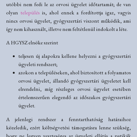
utóbbi nem fedi le az orvosi ügyelet időtartamát; de van
olyan
település
is, ahol ennek a fordítottja igaz, vagyis
nincs orvosi ügyelet, gyógyszertári viszont működik, ami
így nem kihasznált, illetve nem feltétlenül indokolt a léte.
A HGYSZ elnöke szerint
teljesen új alapokra kellene helyezni a gyógyszertári
ügyeleti rendszert;
azokon a településeken, ahol biztosított a folyamatos
orvosi ügyelet, állandó gyógyszertári ügyeletet kell
elrendelni, míg részleges orvosi ügyelet esetében
értelemszerűen elegendő az időszakos gyógyszertári
ügyelet.
A jelenlegi rendszer a fenntarthatóság határaihoz
közeledik, ezért költségvetési támogatásra lenne szükség,
hogy ne legyen veszteséges az ügyeleti ellátás a patikák