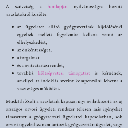
A szövetség a
honlapján
nyilvánosságra hozott
javaslatokról közölte:
az ügyeletet ellátó gyógyszertárak kijelölésénél
egyebek mellett figyelembe kellene venni az
elhelyezkedést,
az önkéntességet,
a forgalmat
és a nyitvatartási rendet,
továbbá
költségvetési támogatást
is kérnének,
amellyel az indoklás szerint kompenzálni lehetne a
veszteséges működést.
Muskáth Zsolt a javaslataik kapcsán úgy nyilatkozott: az új
országos orvosi ügyeleti rendszer teljesen más igényeket
támasztott a gyógyszertári ügyelettel kapcsolatban, sok
orvosi ügyelethez nem tartozik gyógyszertári ügyelet, vagy