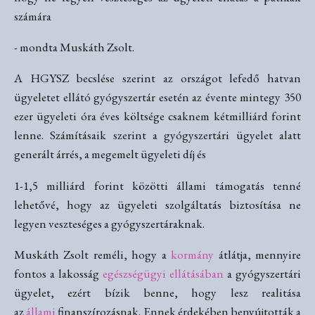
számára
- mondta Muskáth Zsolt.
A HGYSZ becslése szerint az országot lefedő hatvan
ügyeletet ellátó gyógyszertár esetén az évente mintegy 350
ezer ügyeleti óra éves költsége csaknem kétmilliárd forint
lenne. Számításaik szerint a gyógyszertári ügyelet alatt
generált árrés, a megemelt ügyeleti díj és
1-1,5 milliárd forint közötti állami támogatás tenné
lehetővé, hogy az ügyeleti szolgáltatás biztosítása ne
legyen veszteséges a gyógyszertáraknak.
Muskáth Zsolt reméli, hogy a
kormány
átlátja, mennyire
fontos a lakosság
egészségügyi ellátásában
a gyógyszertári
ügyelet, ezért bízik benne, hogy lesz realitása
az
állami
finanszírozásnak. Ennek érdekében benyújtották a