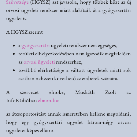
Szövetsége
(HGYSZ) azt javasolja, hogy többek közt az új
orvosi ügyeleti rendszer miatt alakítsák át a gyógyszertári
ügyelet is.
A HGYSZ szerint
a
gyógyszertári
ügyeleti rendszer nem egységes,
területi elhelyezkedésében nem igazodik megfelelően
az
orvosi ügyeleti
rendszerhez,
továbbá elérhetősége a váltott ügyeletek miatt sok
esetben nehezen követhető az emberek számára.
A szervezet elnöke, Muskáth Zsolt az
InfoRádióban
elmondta
:
az átcsoportosítást annak ismeretében kellene megoldani,
hogy egy gyógyszertári ügyelet három-négy orvosi
ügyeletet képes ellátni.