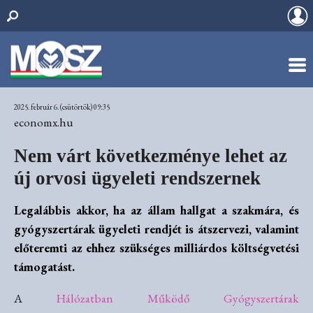
2025. február 6. (csütörtök) 09:35
economx.hu
Nem várt következménye lehet az
új orvosi ügyeleti rendszernek
Legalábbis akkor, ha az állam hallgat a szakmára, és
gyógyszertárak ügyeleti rendjét is átszervezi, valamint
előteremti az ehhez szükséges milliárdos költségvetési
támogatást.
A
Hálózatban Működő Gyógyszertárak