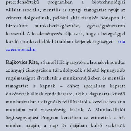
precedensértékű programban a biotechnológiai
vállalat szociális, mentális és anyagi támogatást nyújt az
érintett dolgozóinak, például akár tizenkét hónapon át
biztosított munkabérkiegészítést, egészségpénztáron
keresztül. A kezdeményezés célja az is, hogy a betegséggel
küzdő munkavállalók bátrabban kérjenek segítséget
– írta
az economx.hu.
Rajkovics Rita
, a Sanofi HR igazgatója a lapnak elmondta:
az anyagi támogatáson túl a dolgozók a lehető legnagyobb
rugalmasságot élvezhetik a munkarendjükben és mentális
támogatást is kapnak – ehhez speciálisan képzett
önkéntesek állnak rendelkezésre, akik a daganattal küzdő
munkatársakat a diagnózis felállításától a kezeléseken át a
munkába való visszatérésig kísérik. A Munkavállalói
Segítségnyújtási Program keretében az érintettek a hét
minden napján, a nap 24 órájában külső szakértők