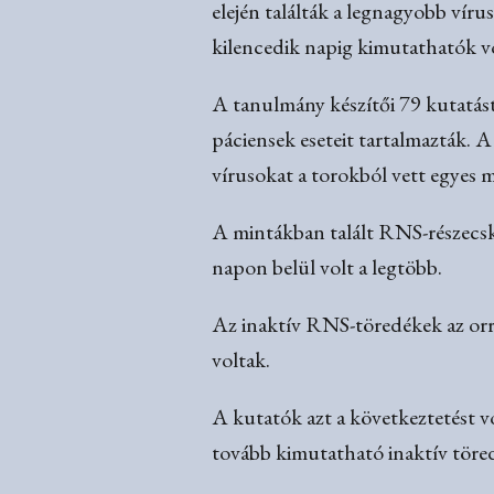
elején találták a legnagyobb víru
kilencedik napig kimutathatók vo
A tanulmány készítői 79 kutatást
páciensek eseteit tartalmazták. 
vírusokat a torokból vett egyes 
A mintákban talált RNS-részecské
napon belül volt a legtöbb.
Az inaktív RNS-töredékek az orr
voltak.
A kutatók azt a következtetést v
tovább kimutatható inaktív töredé