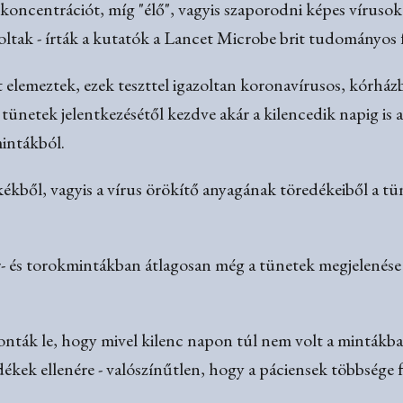
skoncentrációt, míg "élő", vagyis szaporodni képes vírusok
ltak - írták a kutatók a Lancet Microbe brit tudományos 
 elemeztek, ezek teszttel igazoltan koronavírusos, kórház
A tünetek jelentkezésétől kezdve akár a kilencedik napig i
mintákból.
kből, vagyis a vírus örökítő anyagának töredékeiből a tü
- és torokmintákban átlagosan még a tünetek megjelenése
onták le, hogy mivel kilenc napon túl nem volt a mintákba
kek ellenére - valószínűtlen, hogy a páciensek többsége f