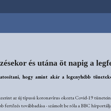
zésekor és utána öt napig a leg
tosítani, hogy amint akár a legenyhébb tüneteke
zerint az új típusú koronavírus okozta Covid-19 tüneteink
b fertőzés továbbadása - számolt be róla a BBC hírportál