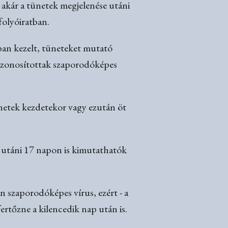
 akár a tünetek megjelenése utáni
folyóiratban.
ban kezelt, tüneteket mutató
s azonosítottak szaporodóképes
netek kezdetekor vagy ezután öt
 utáni 17 napon is kimutathatók
n szaporodóképes vírus, ezért - a
ertőzne a kilencedik nap után is.