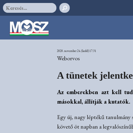
2020. november 24. (kedd) 17:31
Weborvos
A tünetek jelentke
Az emberekben azt kell tuda
másokkal, állítják a kutatók.
Egy új, nagy léptékű tanulmány s
követő öt napban a legvalószínűb