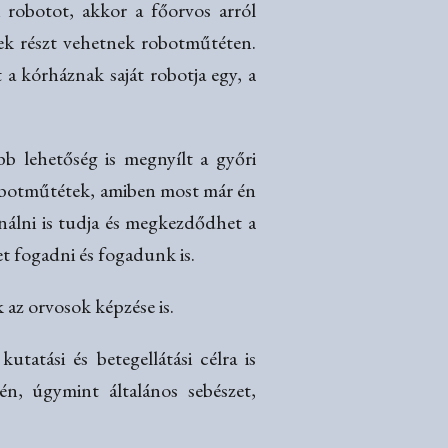
 robotot, akkor a főorvos arról
gek részt vehetnek robotműtéten.
 a kórháznak saját robotja egy, a
b lehetőség is megnyílt a győri
 robotműtétek, amiben most már én
ználni is tudja és megkezdődhet a
t fogadni és fogadunk is.
 az orvosok képzése is.
atási és betegellátási célra is
én, úgymint általános sebészet,