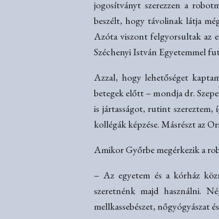
jogosítványt szerezzen a robot
beszélt, hogy távolinak látja m
Azóta viszont felgyorsultak az e
Széchenyi István Egyetemmel fut
Azzal, hogy lehetőséget kaptam
betegek előtt – mondja dr. Szepe
is jártasságot, rutint szereztem
kollégák képzése. Másrészt az O
Amikor Győrbe megérkezik a robot
– Az egyetem és a kórház közre
szeretnénk majd használni. Nég
mellkassebészet, nőgyógyászat és