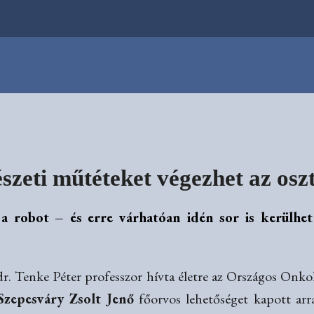
zeti műtéteket végezhet az osz
 robot – és erre várhatóan idén sor is kerülhe
dr. Tenke Péter professzor hívta életre az Országos Onkol
Szepesváry Zsolt Jenő
főorvos lehetőséget kapott arra