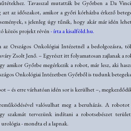
műtétekhez. Tavasszal mutatták be Győrben a Da Vinci
ég azt az időszakot, amikor a győri kórházba érkező bete
semények, s jelenleg úgy tűnik, hogy akár már idén lehet
ó közös projekt révén
- írta a kisalföld.hu.
 az Országos Onkológiai Intézetnél a bedolgozásra, töb
sváry Zsolt Jenő. – Egyrészt itt folyamatosan zajlanak a
, így amikor Győrbe megérkezik a robot, már lesz, aki has
rszágos Onkológiai Intézetben Győrből is tudunk betegeke
 – és erre várhatóan idén sor is kerülhet –, megkezdődik
működésével valósulhat meg a beruházás. A robotot kut
y szakmát tervezünk indítani a robotsebészet terület
 urológia - mondta el a lapnak.