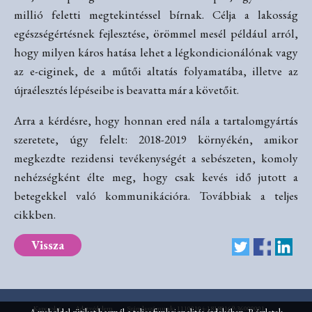
millió feletti megtekintéssel bírnak. Célja a lakosság
egészségértésnek fejlesztése, örömmel mesél például arról,
hogy milyen káros hatása lehet a légkondicionálónak vagy
az e-ciginek, de a műtői altatás folyamatába, illetve az
újraélesztés lépéseibe is beavatta már a követőit.
Arra a kérdésre, hogy honnan ered nála a tartalomgyártás
szeretete, úgy felelt: 2018-2019 környékén, amikor
megkezdte rezidensi tevékenységét a sebészeten, komoly
nehézségként élte meg, hogy csak kevés idő jutott a
betegekkel való kommunikációra. Továbbiak a teljes
cikkben.
Vissza
Kapcsolat
Adatvédelem
Számlaszámunk: 11100104-18180169-36000001