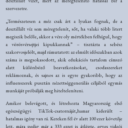
desztillált vizet, mert az méregtelenítő hatással bír a
szervezetre.
„Természetesen a méz csak árt a lyukas fognak, de a
desztillált víz sem méregtelenít, sőt, ha valaki több litert
megiszik belőle, akkor a vére oly mértékben felhígul, hogy
a vörösvérsejtjei kipukkannak” – tisztázta a sebész
szakorvosjelölt, majd rámutatott: az elmúlt időszakban azok
száma is megsokasodott, akik edukációs tartalom címszó
alatt különböző beavatkozásokat, csodaszereket
reklámoznak, és sajnos az is egyre gyakoribb, hogy az
influenszerek pusztán nézettséggenerálás céljából egymás
munkáját próbálják meg hitelteleníteni.
Amikor belevágott, és létrehozta Magyarország első
egészségügyi TikTok-csatornáját,hamar kiderült –
hatalmas igény van rá. Kereken fél év alatt 100 ezer követője
lett, mára pedig már a 333 ezret is átlépte, egyes videói