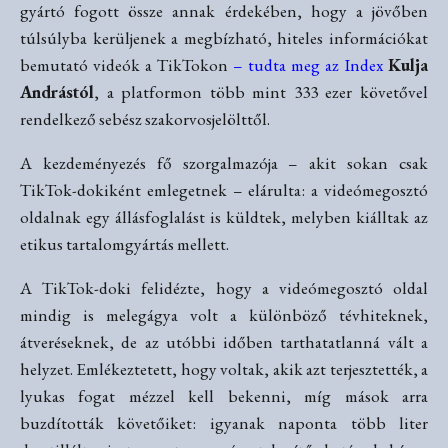
gyártó fogott össze annak érdekében, hogy a jövőben
túlsúlyba kerüljenek a megbízható, hiteles információkat
bemutató videók a TikTokon
– tudta meg az Index
Kulja
Andrástól
, a platformon több mint 333 ezer követővel
rendelkező sebész szakorvosjelölttől.
A kezdeményezés fő szorgalmazója – akit sokan csak
TikTok-dokiként emlegetnek – elárulta: a videómegosztó
oldalnak egy állásfoglalást is küldtek, melyben kiálltak az
etikus tartalomgyártás mellett.
A TikTok-doki felidézte, hogy a videómegosztó oldal
mindig is melegágya volt a különböző tévhiteknek,
átveréseknek, de az utóbbi időben tarthatatlanná vált a
helyzet. Emlékeztetett, hogy voltak, akik azt terjesztették, a
lyukas fogat mézzel kell bekenni, míg mások arra
buzdították követőiket: igyanak naponta több liter