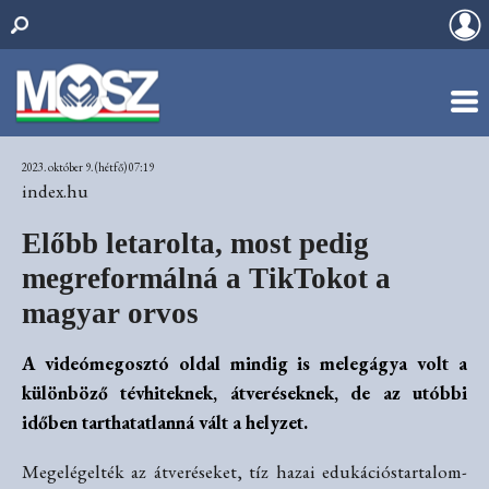
2023. október 9. (hétfő) 07:19
index.hu
Előbb letarolta, most pedig
megreformálná a TikTokot a
magyar orvos
A videómegosztó oldal mindig is melegágya volt a
különböző tévhiteknek, átveréseknek, de az utóbbi
időben tarthatatlanná vált a helyzet.
Megelégelték az átveréseket, tíz hazai edukációstartalom-