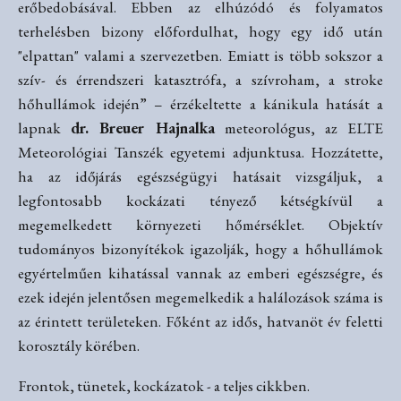
erőbedobásával. Ebben az elhúzódó és folyamatos
terhelésben bizony előfordulhat, hogy egy idő után
"elpattan" valami a szervezetben. Emiatt is több sokszor a
szív- és érrendszeri katasztrófa, a szívroham, a stroke
hőhullámok idején” – érzékeltette a kánikula hatását a
lapnak
dr. Breuer Hajnalka
meteorológus, az ELTE
Meteorológiai Tanszék egyetemi adjunktusa. Hozzátette,
ha az időjárás egészségügyi hatásait vizsgáljuk, a
legfontosabb kockázati tényező kétségkívül a
megemelkedett környezeti hőmérséklet. Objektív
tudományos bizonyítékok igazolják, hogy a hőhullámok
egyértelműen kihatással vannak az emberi egészségre, és
ezek idején jelentősen megemelkedik a halálozások száma is
az érintett területeken. Főként az idős, hatvanöt év feletti
korosztály körében.
Frontok, tünetek, kockázatok - a teljes cikkben.