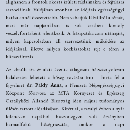
alighanem a frontok okozta ízületi fájdalmakra és fejfájásra
asszociálnak. Valójában azonban az időjárás egészségügyi
hatása ennél összetettebb. Nem vehetjük félvállról a témát,
mert már napjainkban is sok esetben komoly
veszélyforrásként jelentkezik. A házipatika.com utánajárt,
milyen kapcsolatban áll szervezetünk működése az
időjárással, illetve milyen kockázatokat rejt e téren a
klímaváltozás.
Az elmúlt tíz év alatt évente átlagosan hétszáznyolcvan
halálesetet lehetett a hőség rovására írni – hívta fel a
figyelmet
dr. Páldy Anna
, a Nemzeti Népegészségügyi
Központ főorvosa az MTA Környezet és Egészség
Osztályközi Állandó Bizottság idén májusi tudományos
ülésén tartott előadásában. Kitért rá, a tavalyi évben a nyár
kilencven napjából huszonegyen volt érvényben
harmadfokú hőségriasztás, amikor a napi