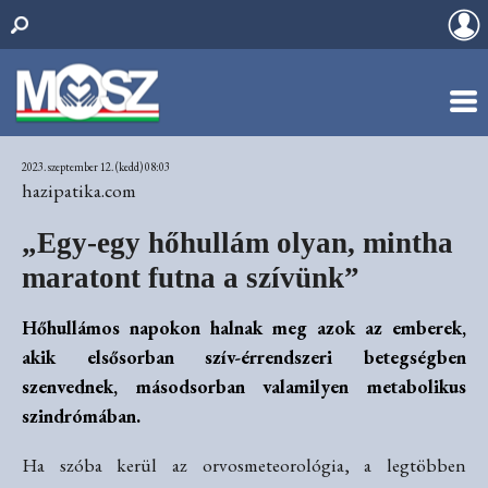
2023. szeptember 12. (kedd) 08:03
hazipatika.com
„Egy-egy hőhullám olyan, mintha
maratont futna a szívünk”
Hőhullámos napokon halnak meg azok az emberek,
akik elsősorban szív-érrendszeri betegségben
szenvednek, másodsorban valamilyen metabolikus
szindrómában.
Ha szóba kerül az orvosmeteorológia, a legtöbben