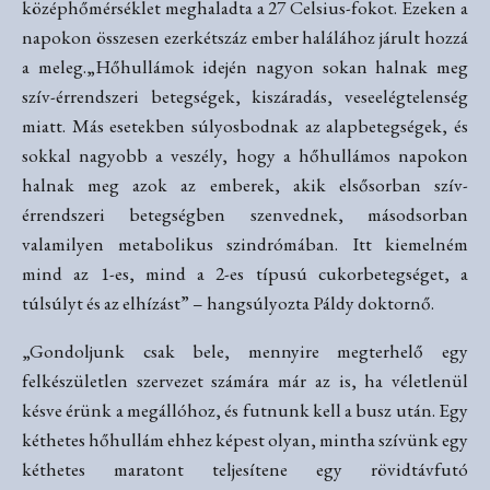
középhőmérséklet meghaladta a 27 Celsius-fokot. Ezeken a
napokon összesen ezerkétszáz ember halálához járult hozzá
a meleg.„Hőhullámok idején nagyon sokan halnak meg
szív-érrendszeri betegségek, kiszáradás, veseelégtelenség
miatt. Más esetekben súlyosbodnak az alapbetegségek, és
sokkal nagyobb a veszély, hogy a hőhullámos napokon
halnak meg azok az emberek, akik elsősorban szív-
érrendszeri betegségben szenvednek, másodsorban
valamilyen metabolikus szindrómában. Itt kiemelném
mind az 1-es, mind a 2-es típusú cukorbetegséget, a
túlsúlyt és az elhízást” – hangsúlyozta Páldy doktornő.
„Gondoljunk csak bele, mennyire megterhelő egy
felkészületlen szervezet számára már az is, ha véletlenül
késve érünk a megállóhoz, és futnunk kell a busz után. Egy
kéthetes hőhullám ehhez képest olyan, mintha szívünk egy
kéthetes maratont teljesítene egy rövidtávfutó