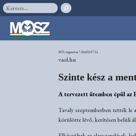
2023. augusztus 7. (hétfő) 07:24
vaol.hu
Szinte kész a men
A tervezett ütemben épül az E
Tavaly szeptemberben tették le a
körülötte lévő, kerítésen belüli á
Elkészültek az alapszerelések, be