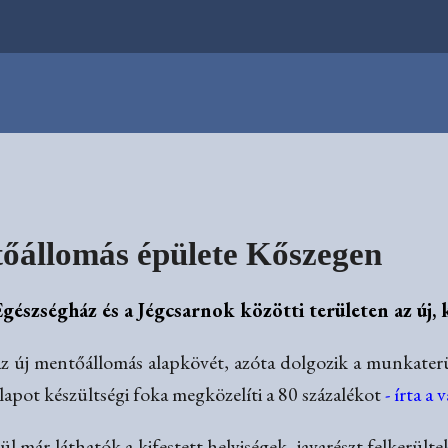
tőállomás épülete Kőszegen
gészségház és a Jégcsarnok közötti területen az új,
z új mentőállomás alapkövét, azóta dolgozik a munkaterül
llapot készültségi foka megközelíti a 80 százalékot
- írta a 
lül már láthatók a kifestett helyiségek, javarészt felkerül