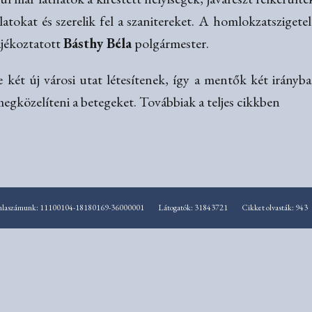
latokat és szerelik fel a szanitereket. A homlokzatsziget
tájékoztatott
Básthy Béla
polgármester.
két új városi utat létesítenek, így a mentők két irányb
egközelíteni a betegeket. Továbbiak a teljes cikkben
mlaszámunk: 11100104-18180169-36000001
Látogatók: 31843721
Cikket olvasták: 943