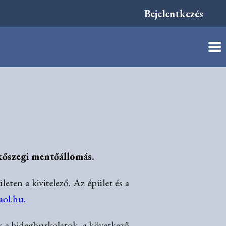
Bejelentkezés
 kőszegi mentőállomás.
eten a kivitelező. Az épület és a
vaol.hu.
tek a hidegburkolatok, a következő