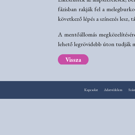
fázisban rakják fel a melegburko
következő lépés a színezés lesz, 
A mentőállomás megközelítésére 
lehető legrövidebb úton tudják m
Vissza
Kapcsolat
Adatvédelem
Szá