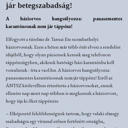
jár betegszabadság!
A háziorvos hangsúlyozza: panaszmentes
karanténosnak nem jár táppénz!
Elfogyott a türelme dr. Tarnai Ete szombathelyi
háziorvosnak. Ezen a héten már több órát elvesz a rendelési
idejéből, hogy olyan páciensek keresik meg telefonon
táppénzügyben, akiknek hatósági házi karanténba kell
vonulniuk - írta a vaol.hu. A háziorvos hangsúlyozza:
panaszmentes karanténosnak nem jár táppénz! Erről az
ÁNTSZ körlevélben értesítette a háziorvosokat, ennek
ellenére nap mint nap többen is megkeresik a háziorvost,
hogy írja ki őket táppénzre.
– Elképesztő felelőtlenségnek tartom, hogy valaki elmegy
szabadságra egy vírussal erősen fertőzött országba,