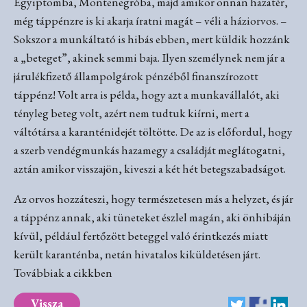
Egyiptomba, Montenegróba, majd amikor onnan hazatér,
még táppénzre is ki akarja íratni magát – véli a háziorvos. –
Sokszor a munkáltató is hibás ebben, mert küldik hozzánk
a „beteget”, akinek semmi baja. Ilyen személynek nem jár a
járulékfizető állampolgárok pénzéből finanszírozott
táppénz! Volt arra is példa, hogy azt a munkavállalót, aki
tényleg beteg volt, azért nem tudtuk kiírni, mert a
váltótársa a karanténidejét töltötte. De az is előfordul, hogy
a szerb vendégmunkás hazamegy a családját meglátogatni,
aztán amikor visszajön, kiveszi a két hét betegszabadságot.
Az orvos hozzáteszi, hogy természetesen más a helyzet, és jár
a táppénz annak, aki tüneteket észlel magán, aki önhibáján
kívül, például fertőzött beteggel való érintkezés miatt
került karanténba, netán hivatalos kiküldetésen járt.
Továbbiak a cikkben
Vissza