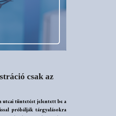
tráció csak az
tcai tüntetést jelentett be a
sal próbálják tárgyalásokra