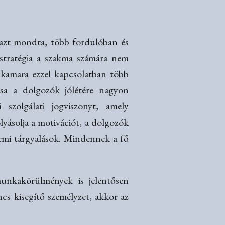
azt mondta, több fordulóban és
stratégia a szakma számára nem
 kamara ezzel kapcsolatban több
tása a dolgozók jólétére nagyon
szolgálati jogviszonyt, amely
yásolja a motivációt, a dolgozók
demi tárgyalások. Mindennek a fő
munkakörülmények is jelentősen
ncs kisegítő személyzet, akkor az