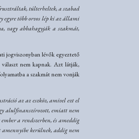
rusztráltak, túlterheltek, a szabad
y egyre több orvos lép ki az állami
ba, vagy abbahagyják a szakmát,
ati jogviszonyban lévők egyeztető
 választ nem kapnak. Azt látják,
i folyamatba a szakmát nem vonják
stráció az az eszköz, amivel ezt el
gy alulfinanszírozott, emiatt nem
g ember a rendszerben, és ameddig
int amennyibe kerülnek, addig nem