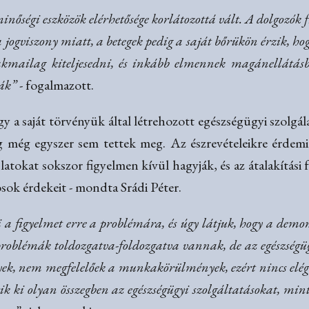
inőségi eszközök elérhetősége korlátozottá vált. A dolgozók f
ogviszony miatt, a betegek pedig a saját bőrükön érzik, hog
akmailag kiteljesedni, és inkább elmennek magánellátás
ták”
- fogalmazott.
 a saját törvényük által létrehozott egészségügyi szolgál
g még egyszer sem tettek meg. Az észrevételeikre érdemi
slatokat sokszor figyelmen kívül hagyják, és az átalakítás
sok érdekeit - mondta Srádi Péter.
i a figyelmet erre a problémára, és úgy látjuk, hogy a demon
 problémák toldozgatva-foldozgatva vannak, de az egészségü
yek, nem megfelelőek a munkakörülmények, ezért nincs elé
tik ki olyan összegben az egészségügyi szolgáltatásokat, m