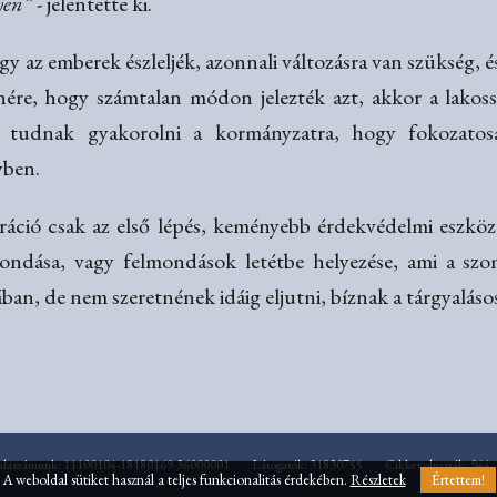
yen”
- jelentette ki.
gy az emberek észleljék, azonnali változásra van szükség, 
nére, hogy számtalan módon jelezték azt, akkor a lakos
t tudnak gyakorolni a kormányzatra, hogy fokozato
yben.
áció csak az első lépés, keményebb érdekvédelmi eszköze
emondása, vagy felmondások letétbe helyezése, ami a szo
ában, de nem szeretnének idáig eljutni, bíznak a tárgyalás
mlaszámunk: 11100104-18180169-36000001
Látogatók: 31830755
Cikket olvasták: 944
A weboldal sütiket használ a teljes funkcionalitás érdekében.
Részletek