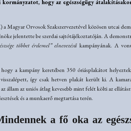
i kormányzatot, hogy az egészségügy átalakításako
 Magyar Orvosok Szakszervezetével közösen utcai demo
nöke jelentette be szerdai sajtótájékoztatóján. A demons
szsége többet érdemel” elnevezésű
kampányának. A vonulá
, hogy a kampány keretében 350 óriásplakátot helyeztek
visszalépett, így csak hetven plakát került ki. A kamara
z állam az uniós átlag kevesebb mint felét költi az ellátás
jlesztések és a munkaerő megtartása terén.
Mindennek a fő oka az egészs