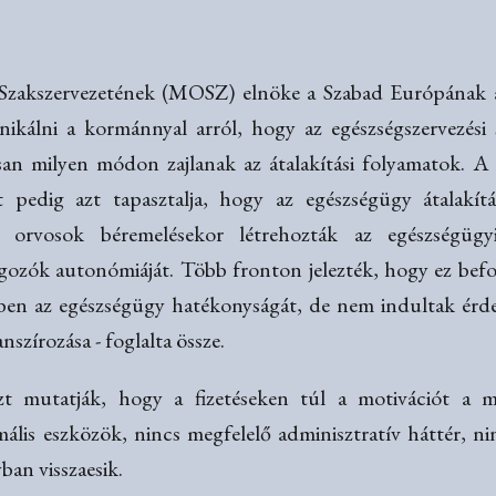
 Szakszervezetének (MOSZ) elnöke a Szabad Európának 
álni a kormánnyal arról, hogy az egészségszervezési 
san milyen módon zajlanak az átalakítási folyamatok. A
zet pedig azt tapasztalja, hogy az egészségügy átalakí
 orvosok béremelésekor létrehozták az egészségügyi 
ozók autonómiáját. Több fronton jelezték, hogy ez befol
gében az egészségügy hatékonyságát, de nem indultak ér
nszírozása - foglalta össze.
t mutatják, hogy a fizetéseken túl a motivációt a 
ális eszközök, nincs megfelelő adminisztratív háttér, ni
an visszaesik.