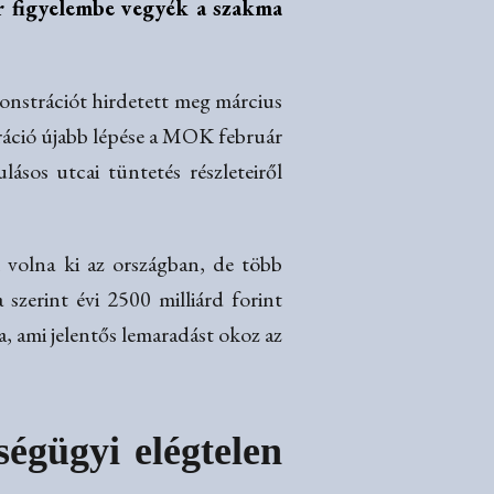
r figyelembe vegyék a szakma
nstrációt hirdetett meg március
tráció újabb lépése a MOK február
sos utcai tüntetés részleteiről
 volna ki az országban, de több
 szerint évi 2500 milliárd forint
ra, ami jelentős lemaradást okoz az
égügyi elégtelen