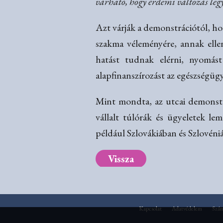
várható, hogy érdemi változás leg
Azt várják a demonstrációtól, ho
szakma véleményére, annak elle
hatást tudnak elérni, nyomás
alapfinanszírozást az egészségüg
Mint mondta, az utcai demonstr
vállalt túlórák és ügyeletek l
például Szlovákiában és Szlovéni
Vissza
Kapcsolat
Adatvédelem
Szá