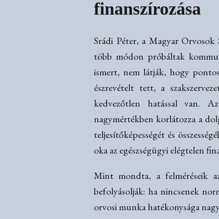
finanszírozása
Srádi Péter, a Magyar Orvosok
több módon próbáltak kommunik
ismert, nem látják, hogy ponto
észrevételt tett, a szakszerve
kedvezőtlen hatással van. Az
nagymértékben korlátozza a dolg
teljesítőképességét és összessé
oka az egészségügyi elégtelen fina
Mint mondta, a felméréseik az
befolyásolják: ha nincsenek norm
orvosi munka hatékonysága nagyb