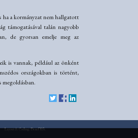
és ha a kormányzat nem hallgatott
ság támogatásával talán nagyobb
san, de gyorsan emelje meg az
ik is vannak, például az önként
mszédos országokban is történt,
os megoldásban.
Layout & Coding: Dexef Kft.