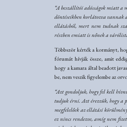
“A beszállítói adósságok miatt a m
döntéseikben korlátozva vannak a j
ellátásból, mert nem tudnak sz
részben emiatt is nőnek a várólis
Többször kérték a kormányt, hogy
fórumát hívják össze, amit eddi
hogy a kamara által beadott java
be, nem veszik figyelembe az orvo
“Azt gondoljuk, hogy fel kell hívn
tudjuk érni. Azt érezzük, hogy a
megfelelőek az ellátási körülmén
ez nincs rendezve, amíg nem fize