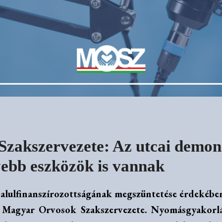
zakszervezete: Az utcai demons
yebb eszközök is vannak
alulfinanszírozottságának megszüntetése érdekében u
Magyar Orvosok Szakszervezete. Nyomásgyakorlás