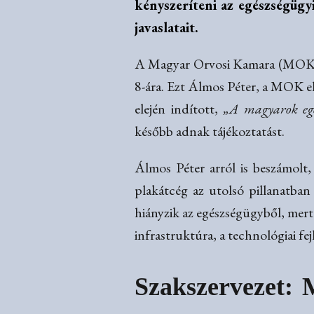
kényszeríteni az egészségügy
javaslatait.
A Magyar Orvosi Kamara (MOK) a
8-ára. Ezt Álmos Péter, a MOK el
elején indított,
„A magyarok egé
később adnak tájékoztatást.
Álmos Péter arról is beszámolt
plakátcég az utolsó pillanatban 
hiányzik az egészségügyből, mert a
infrastruktúra, a technológiai fe
Szakszervezet: 