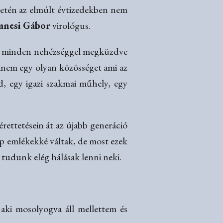
ületén az elmúlt évtizedekben nem
nesi Gábor
virológus.
a és minden nehézséggel megküzdve
anem egy olyan közösséget ami az
, egy igazi szakmai műhely, egy
ettetésein át az újabb generáció
zép emlékekké váltak, de most ezek
tudunk elég hálásak lenni neki.
aki mosolyogva áll mellettem és