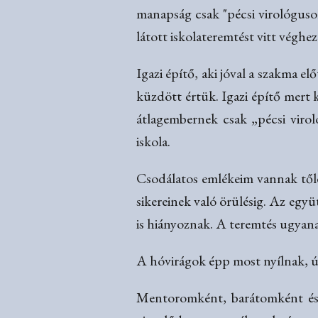
manapság csak "pécsi virológusok
látott iskolateremtést vitt véghe
Igazi építő, aki jóval a szakma 
küzdött értük. Igazi építő mert
átlagembernek csak „pécsi viro
iskola.
Csodálatos emlékeim vannak tőle
sikereinek való örülésig. Az együ
is hiányoznak. A teremtés ugyana
A hóvirágok épp most nyílnak, ú
Mentoromként, barátomként és m