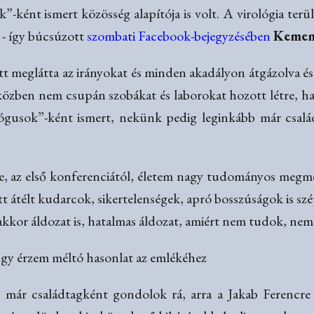
”-ként ismert közösség alapítója is volt. A virológia ter
z - így búcsúzott
szombati Facebook-bejegyzésében
Kemem
előtt meglátta az irányokat és minden akadályon átgázolv
 közben nem csupán szobákat és laborokat hozott létre, h
lógusok”-ként ismert, nekünk pedig leginkább már család
, az első konferenciától, életem nagy tudományos megmér
tt átélt kudarcok, sikertelenségek, apró bosszúságok is s
kkor áldozat is, hatalmas áldozat, amiért nem tudok, nem 
gy érzem méltó hasonlat az emlékéhez
ár családtagként gondolok rá, arra a Jakab Ferencre 