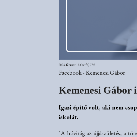
2024. február 19. (hétfő) 07:31
Facebook - Kemenesi Gábor
Kemenesi Gábor i
Igazi építő volt, aki nem cs
iskolát.
"A hóvirág az újjászületés, a t