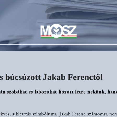
s búcsúzott Jakab Ferenctől
upán szobákat és laborokat hozott létre nekünk, han
örekvés, a kitartás szimbóluma. Jakab Ferenc számomra n