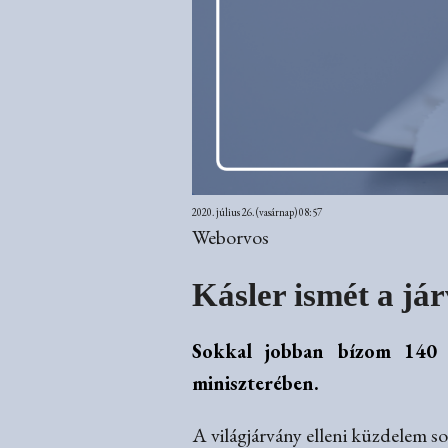
2020. július 26. (vasárnap) 08:57
Weborvos
Kásler ismét a jár
Sokkal jobban bízom 140 e
miniszterében.
A világjárvány elleni küzdelem s