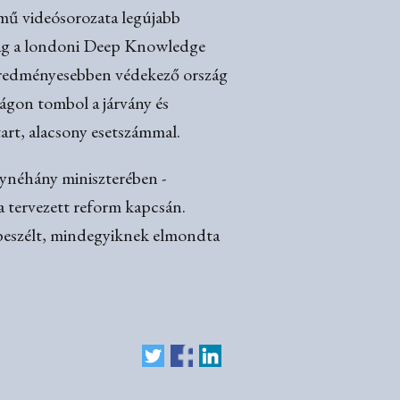
ímű videósorozata legújabb
szág a londoni Deep Knowledge
geredményesebben védekező ország
ágon tombol a járvány és
art, alacsony esetszámmal.
ynéhány miniszterében -
 a tervezett reform kapcsán.
 beszélt, mindegyiknek elmondta