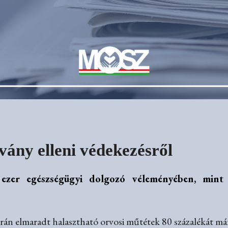
vány elleni védekezésről
zer egészségügyi dolgozó véleményében, mint
orán elmaradt halasztható orvosi műtétek 80 százalékát má