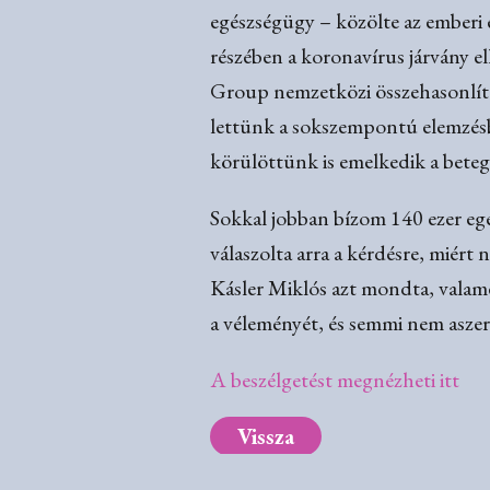
egészségügy – közölte az emberi 
részében a koronavírus járvány 
Group nemzetközi összehasonlítás
lettünk a sokszempontú elemzésbe
körülöttünk is emelkedik a beteg
Sokkal jobban bízom 140 ezer eg
válaszolta arra a kérdésre, miért
Kásler Miklós azt mondta, valame
a véleményét, és semmi nem aszer
A beszélgetést megnézheti itt
Vissza