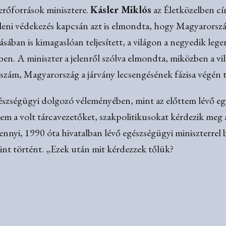
erőforrások minisztere.
Kásler Miklós
az Életközelben c
elleni védekezés kapcsán azt is elmondta, hogy Magyaror
ában is kimagaslóan teljesített, a világon a negyedik le
n. A miniszter a jelenről szólva elmondta, miközben a vil
szám, Magyarország a járvány lecsengésének fázisa végén t
észségügyi dolgozó véleményében, mint az előttem lévő eg
 nem a volt tárcavezetőket, szakpolitikusokat kérdezik meg
nnyi, 1990 óta hivatalban lévő egészségügyi miniszterrel
int történt. „Ezek után mit kérdezzek tőlük?