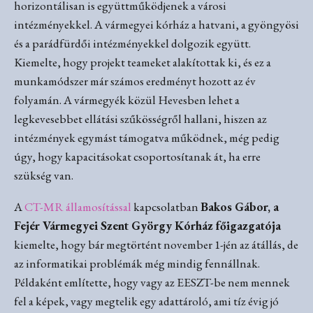
horizontálisan is együttműködjenek a városi
intézményekkel. A vármegyei kórház a hatvani, a gyöngyösi
és a parádfürdői intézményekkel dolgozik együtt.
Kiemelte, hogy projekt teameket alakítottak ki, és ez a
munkamódszer már számos eredményt hozott az év
folyamán. A vármegyék közül Hevesben lehet a
legkevesebbet ellátási szűkösségről hallani, hiszen az
intézmények egymást támogatva működnek, még pedig
úgy, hogy kapacitásokat csoportosítanak át, ha erre
szükség van.
A
CT-MR államosítással
kapcsolatban
Bakos Gábor, a
Fejér Vármegyei Szent György Kórház főigazgatója
kiemelte, hogy bár megtörtént november 1-jén az átállás, de
az informatikai problémák még mindig fennállnak.
Példaként említette, hogy vagy az EESZT-be nem mennek
fel a képek, vagy megtelik egy adattároló, ami tíz évig jó