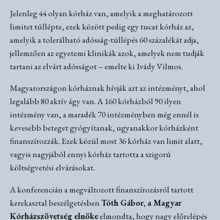
Jelenleg 44 olyan kórház van, amelyik a meghatározott
limitet túllépte, ezek között pedig egy tucat kórház az,
amelyik a tolerálható adósság-túllépés 60 százalékát adja,
jellemzően az egyetemi klinikák azok, amelyek nem tudják
tartani az elvárt adósságot – emelte ki Ivády Vilmos.
Magyarországon kórháznak hívják azt az intézményt, ahol
legalább 80 aktív ágy van. A 160 kórházból 90 ilyen
intézmény van, a maradék 70 intézményben még ennél is
kevesebb beteget gyógyítanak, ugyanakkor kórházként
finanszírozzák. Ezek közül most 36 kórház van limit alatt,
vagyis nagyjából ennyi kórház tartotta a szigorú
költségvetési elvárásokat.
A konferencián a megváltozott finanszírozásról tartott
kerekasztal beszélgetésben
Tóth Gábor, a Magyar
Kórházszövetség elnöke
elmondta, hogy nagy előrelépés