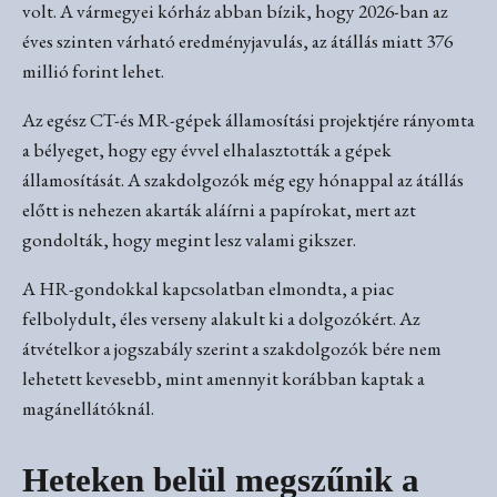
volt. A vármegyei kórház abban bízik, hogy 2026-ban az
éves szinten várható eredményjavulás, az átállás miatt 376
millió forint lehet.
Az egész CT-és MR-gépek államosítási projektjére rányomta
a bélyeget, hogy egy évvel elhalasztották a gépek
államosítását. A szakdolgozók még egy hónappal az átállás
előtt is nehezen akarták aláírni a papírokat, mert azt
gondolták, hogy megint lesz valami gikszer.
A HR-gondokkal kapcsolatban elmondta, a piac
felbolydult, éles verseny alakult ki a dolgozókért. Az
átvételkor a jogszabály szerint a szakdolgozók bére nem
lehetett kevesebb, mint amennyit korábban kaptak a
magánellátóknál.
Heteken belül megszűnik a