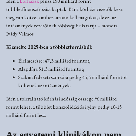
Idén a
kórházak
plusz 150 milliárd forint
többletfinanszírozást kaptak. Bár a kórházi vezetők keze
meg van kötve, amihez tartani kell magukat, de ezt az
intézmények vezetőinek többség be is tartja – mondta
Ivády Vilmos.
Kiemelte 2025-ben a többletforrásból:
Élelmezésre: 47,3 milliárd forintot;
Alapdíjra 51,3 milliárd forintot;
Szakmafedezeti szorzóra pedig 44,4 milliárd forintot
költenek az intézmények.
Idén a tolerálható kórházi adósság összege 96 milliárd
forint lehet, a többlet konszolidációs igény pedig 10-15
milliárd forint lesz.
Az egyetemi klinikákon nem