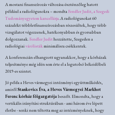
A mostani finanszírozás változása ösztönzőleg hatott
például a radiológusokra – mondta
Fendler Judit, a Szegedi
Tudományegyetem kancellárja
. A radiológusokat 60
százalékt többletfinanszírozásban részesültek, hogy több
vizsgálatot végezzenek, hatékonyabban és gyorsabban
dolgozzanak.
Fendler Judit
hozzátette, Szegeden a
radiológiai
várólisták
minimálisra csökkentek.
A konferencián elhangzott ugyanakkor, hogy a kórházak
teljesítménye még idén sem érte el a legutolsó békeidőbeli
2019-es szintet.
Jó példa a Heves vármegyei intézményi együttműködés,
amiről
Stankovics Éva, a Heves Vármegyei Markhot
Ferenc kórház főigazgatója
beszélt. Elmondta, hogy a
vertikális irányítási struktúrában - ami három éve lépett
életbe - senki nem tiltotta meg az intézményeknek, hogy