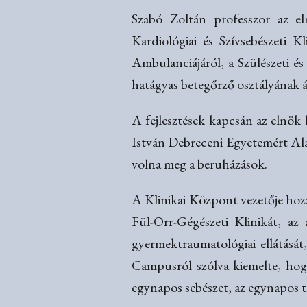
Szabó Zoltán professzor az el
Kardiológiai és Szívsebészeti 
Ambulanciájáról, a Szülészeti és
hatágyas betegőrző osztályának á
A fejlesztések kapcsán az elnök 
István Debreceni Egyetemért Ala
volna meg a beruházások.
A Klinikai Központ vezetője hozz
Fül-Orr-Gégészeti Klinikát, az
gyermektraumatológiai ellátását
Campusról szólva kiemelte, hogy 
egynapos sebészet, az egynapos tr