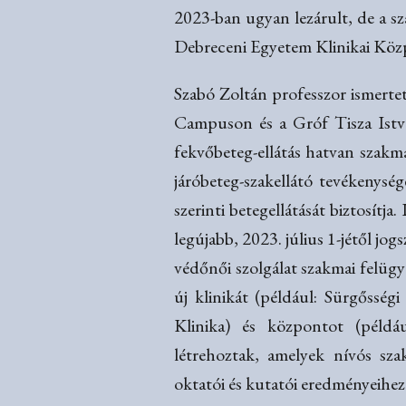
2023-ban ugyan lezárult, de a sz
Debreceni Egyetem Klinikai Köz
Szabó Zoltán professzor ismert
Campuson és a Gróf Tisza Istv
fekvőbeteg-ellátás hatvan szakm
járóbeteg-szakellátó tevékenység
szerinti betegellátását biztosítj
legújabb, 2023. július 1-jétől jo
védőnői szolgálat szakmai felügy
új klinikát (például: Sürgősség
Klinika) és központot (péld
létrehoztak, amelyek nívós sza
oktatói és kutatói eredményeihez