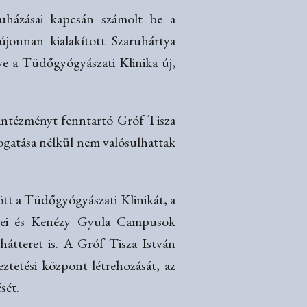
ruházásai kapcsán számolt be a
újonnan kialakított Szaruhártya
tve a Tüdőgyógyászati Klinika új,
 intézményt fenntartó Gróf Tisza
ogatása nélkül nem valósulhattak
ött a Tüdőgyógyászati Klinikát, a
yerdei és Kenézy Gyula Campusok
hátteret is. A Gróf Tisza István
eztetési központ létrehozását, az
ését.