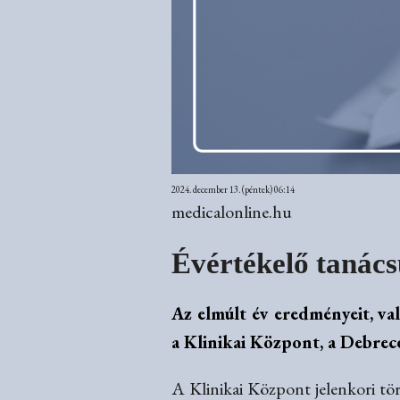
2024. december 13. (péntek) 06:14
medicalonline.hu
Évértékelő tanác
Az elmúlt év eredményeit, val
a Klinikai Központ, a Debrec
A Klinikai Központ jelenkori tör