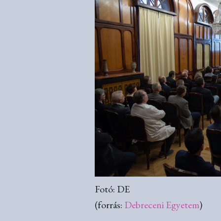
Fotó: DE
(forrás:
Debreceni Egyetem
)