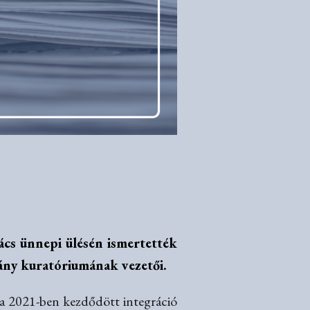
nács ünnepi ülésén ismertették
vány kuratóriumának vezetői.
, a 2021-ben kezdődött integráció