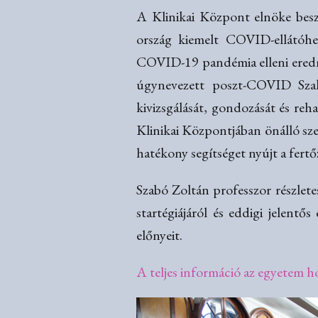
A Klinikai Központ elnöke besz
ország kiemelt COVID-ellátóhel
COVID-19 pandémia elleni eredm
úgynevezett poszt-COVID Szak
kivizsgálását, gondozását és reh
Klinikai Központjában önálló sz
hatékony segítséget nyújt a fert
Szabó Zoltán professzor részlete
startégiájáról és eddigi jelentő
előnyeit.
A teljes információ az egyetem h