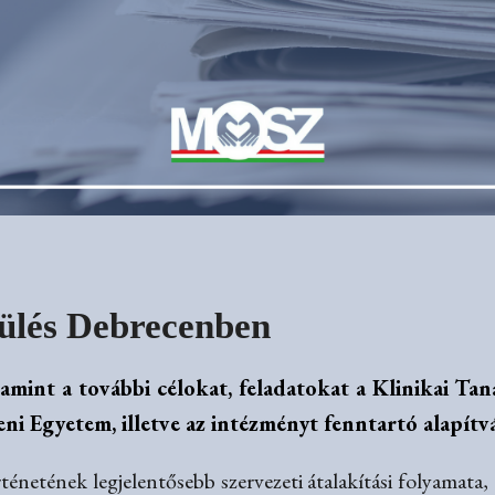
sülés Debrecenben
amint a további célokat, feladatokat a Klinikai Ta
eni Egyetem, illetve az intézményt fenntartó alapít
ténetének legjelentősebb szervezeti átalakítási folyamata