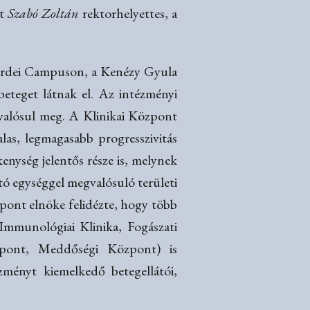
t
Szabó Zoltán
rektorhelyettes, a
yerdei Campuson, a Kenézy Gyula
teget látnak el. Az intézményi
 valósul meg. A Klinikai Központ
las, legmagasabb progresszivitás
kenység jelentős része is, melynek
átó egységgel megvalósuló területi
zpont elnöke felidézte, hogy több
 Immunológiai Klinika, Fogászati
zpont, Meddőségi Központ) is
zményt kiemelkedő betegellátói,