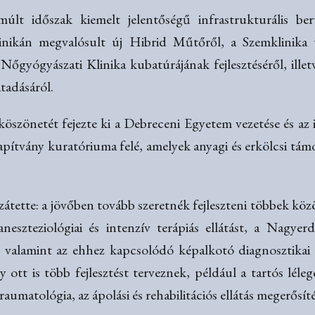
múlt időszak kiemelt jelentőségű infrastrukturális be
Klinikán megvalósult új Hibrid Műtőről, a Szemklinika 
 Nőgyógyászati Klinika kubatúrájának fejlesztéséről, ille
tadásáról.
köszönetét fejezte ki a Debreceni Egyetem vezetése és az
pítvány kuratóriuma felé, amelyek anyagi és erkölcsi tám
átette: a jövőben tovább szeretnék fejleszteni többek köz
 aneszteziológiai és intenzív terápiás ellátást, a Nag
, valamint az ehhez kapcsolódó képalkotó diagnosztikai 
ott is több fejlesztést terveznek, például a tartós léleg
aumatológia, az ápolási és rehabilitációs ellátás megerősít