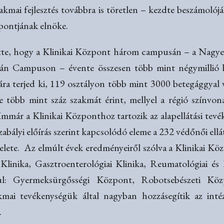
akmai fejlesztés továbbra is töretlen – kezdte beszámolójá
pontjának elnöke.
ette, hogy a Klinikai Központ három campusán – a Nag
án Campuson – évente összesen több mint négymillió be
ára terjed ki, 119 osztályon több mint 3000 betegággyal
e több mint száz szakmát érint, mellyel a régió színvona
a. Immár a Klinikai Központhoz tartozik az alapellátási tevé
gszabályi előírás szerint kapcsolódó eleme a 232 védőnői ell
elete. Az elmúlt évek eredményeiről szólva a Klinikai Kö
i Klinika, Gasztroenterológiai Klinika, Reumatológiai és
ául: Gyermeksürgősségi Központ, Robotsebészeti Kö
kmai tevékenységük által nagyban hozzásegítik az inté
.