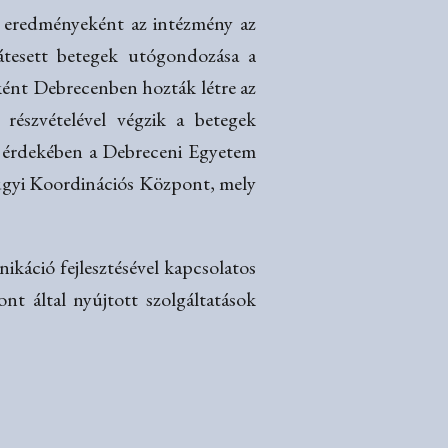
k eredményeként az intézmény az
 átesett betegek utógondozása a
ént Debrecenben hozták létre az
észvételével végzik a betegek
ése érdekében a Debreceni Egyetem
yügyi Koordinációs Központ, mely
ikáció fejlesztésével kapcsolatos
ont által nyújtott szolgáltatások