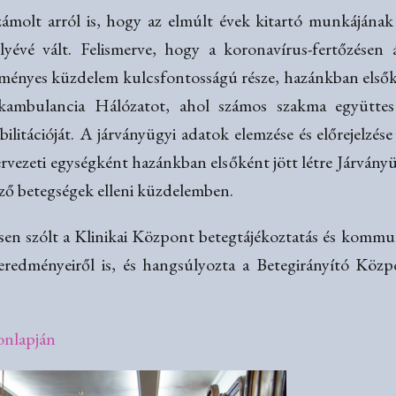
ámolt arról is, hogy az elmúlt évek kitartó munkájána
yévé vált. Felismerve, hogy a koronavírus-fertőzésen
ényes küzdelem kulcsfontosságú része, hazánkban elsők
ambulancia Hálózatot, ahol számos szakma együttes r
abilitációját. A járványügyi adatok elemzése és előrejelz
ervezeti egységként hazánkban elsőként jött létre Járván
őző betegségek elleni küzdelemben.
sen szólt a Klinikai Központ betegtájékoztatás és kommun
s eredményeiről is, és hangsúlyozta a Betegirányító Közp
onlapján