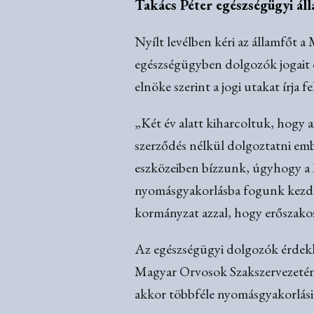
Takács Péter egészségügyi ál
Nyílt levélben kéri az államfőt 
egészségügyben dolgozók jogait 
elnöke szerint a jogi utakat írja 
„Két év alatt kiharcoltuk, hogy 
szerződés nélkül dolgoztatni emb
eszközeiben bízzunk, úgyhogy a 
nyomásgyakorlásba fogunk kezden
kormányzat azzal, hogy erőszakos
Az egészségügyi dolgozók érdekkép
Magyar Orvosok Szakszervezetének
akkor többféle nyomásgyakorlási e