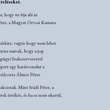
teléseket.
 hogy ne írja alá az
éter, a Magyar Orvosi Kamara
árkire, vagyis hogy nem lehet
yira naivak, hogy a jog
gügyi Szakszervezettel
pett egy határvonalat a
súlyozta Álmos Péter.
takoznak. Mint Srádi Péter, a
ek értékét, és ha ez nem sikerül,