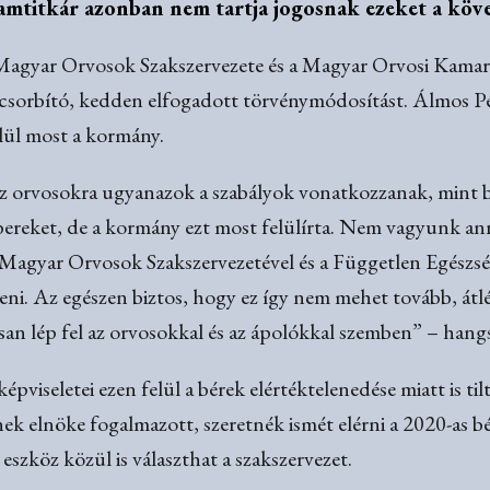
lamtitkár azonban nem tartja jogosnak ezeket a köve
a Magyar Orvosok Szakszervezete és a Magyar Orvosi Kamara,
csorbító, kedden elfogadott törvénymódosítást. Álmos P
felül most a kormány.
az orvosokra ugyanazok a szabályok vonatkozzanak, mint b
ereket, de a kormány ezt most felülírta. Nem vagyunk ann
Magyar Orvosok Szakszervezetével és a Független Egészsé
i. Az egészen biztos, hogy ez így nem mehet tovább, átlé
an lép fel az orvosokkal és az ápolókkal szemben” – hang
viseletei ezen felül a bérek elértéktelenedése miatt is til
 elnöke fogalmazott, szeretnék ismét elérni a 2020-as bér
szköz közül is választhat a szakszervezet.