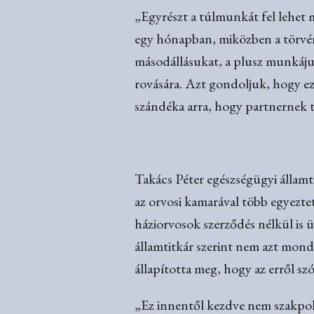
„Egyrészt a túlmunkát fel lehet 
egy hónapban, miközben a törvény
másodállásukat, a plusz munkáju
rovására. Azt gondoljuk, hogy ez
szándéka arra, hogy partnernek t
Takács Péter egészségügyi államt
az orvosi kamarával több egyezteté
háziorvosok szerződés nélkül is ü
államtitkár szerint nem azt mond
állapította meg, hogy az erről s
„Ez innentől kezdve nem szakpolit