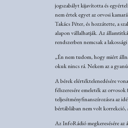
jogszabályt kijavította és egyérte
nem értek egyet az orvosi kamará
Takács Péter, és hozzátette, a sz
alapon vállalhatják. Az államtitká
rendszerben nemcsak a lakossági 
„Én nem tudom, hogy miért állnak 
okuk nincs rá. Nekem az a gyanú
A bérek elértéktelenedésére vona
félszeresére emeleték az orvosok f
teljesítményfinanszírozásra az idé
bértáblában nem volt korrekció,
Az InfoRádió megkeresésére az á