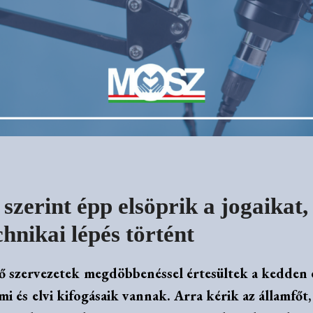
zerint épp elsöprik a jogaikat,
chnikai lépés történt
ő szervezetek megdöbbenéssel értesültek a kedden e
i és elvi kifogásaik vannak. Arra kérik az államfőt, 