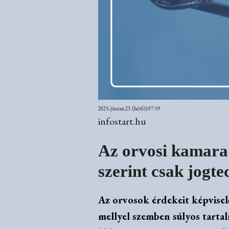
2025. június 23. (hétfő) 07:59
infostart.hu
Az orvosi kamara s
szerint csak jogte
Az orvosok érdekeit képvisel
mellyel szemben súlyos tartalm