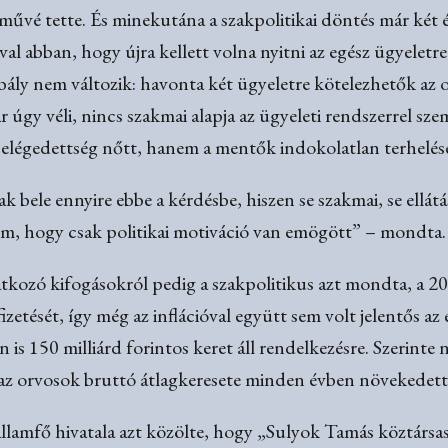
lművé tette. És minekutána a szakpolitikai döntés már két é
val abban, hogy újra kellett volna nyitni az egész ügyele
abály nem változik: havonta két ügyeletre kötelezhetők az
r úgy véli, nincs szakmai alapja az ügyeleti rendszerrel sze
elégedettség nőtt, hanem a mentők indokolatlan terhelése
bele ennyire ebbe a kérdésbe, hiszen se szakmai, se ellátá
m, hogy csak politikai motiváció van emögött” – mondta.
tkozó kifogásokról pedig a szakpolitikus azt mondta, a 20
izetését, így még az inflációval együtt sem volt jelentős az 
n is 150 milliárd forintos keret áll rendelkezésre. Szerinte
 az orvosok bruttó átlagkeresete minden évben növekedett
llamfő hivatala azt közölte, hogy „Sulyok Tamás köztársa