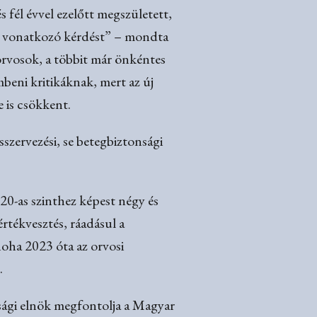
s fél évvel ezelőtt megszületett,
tre vonatkozó kérdést” – mondta
 orvosok, a többit már önkéntes
mbeni kritikáknak, mert az új
 is csökkent.
sszervezési, se betegbiztonsági
20-as szinthez képest négy és
értékvesztés, ráadásul a
 noha 2023 óta az orvosi
.
sági elnök megfontolja a Magyar