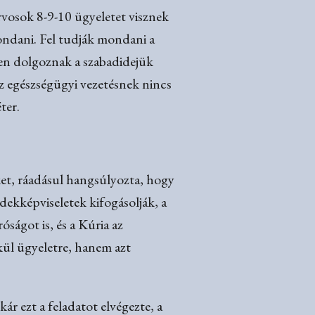
rvosok 8-9-10 ügyeletet visznek
ondani. Fel tudják mondani a
yen dolgoznak a szabadidejük
az egészségügyi vezetésnek nincs
ter.
ket, ráadásul hangsúlyozta, hogy
rdekképviseletek kifogásolják, a
óságot is, és a Kúria az
kül ügyeletre, hanem azt
ár ezt a feladatot elvégezte, a