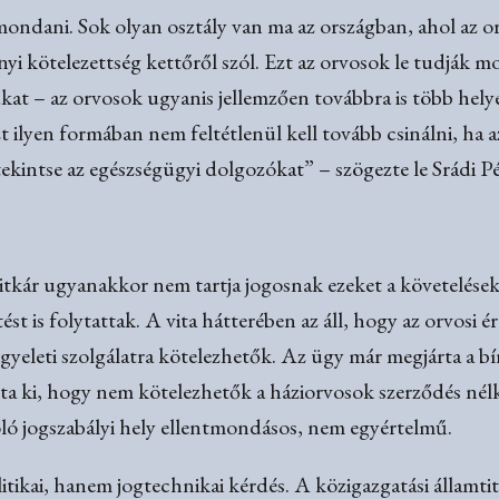
mondani. Sok olyan osztály van ma az országban, ahol az o
i kötelezettség kettőről szól. Ezt az orvosok le tudják m
kat – az orvosok ugyanis jellemzően továbbra is több hel
t ilyen formában nem feltétlenül kell tovább csinálni, ha 
ekintse az egészségügyi dolgozókat” – szögezte le Srádi Pé
itkár ugyanakkor nem tartja jogosnak ezeket a követelése
st is folytattak. A vita hátterében az áll, hogy az orvosi é
gyeleti szolgálatra kötelezhetők. Az ügy már megjárta a bír
ta ki, hogy nem kötelezhetők a háziorvosok szerződés nél
zóló jogszabályi hely ellentmondásos, nem egyértelmű.
ikai, hanem jogtechnikai kérdés. A közigazgatási államtitk