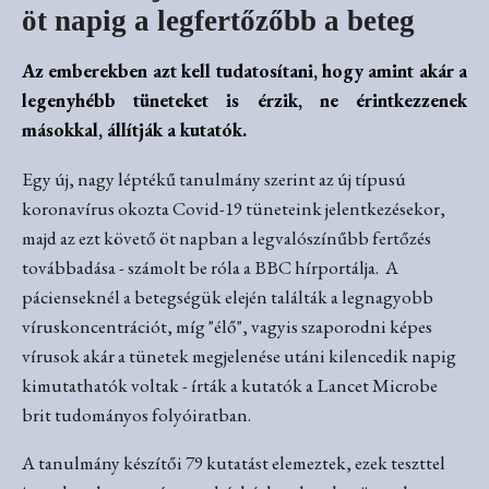
öt napig a legfertőzőbb a beteg
Az emberekben azt kell tudatosítani, hogy amint akár a
legenyhébb tüneteket is érzik, ne érintkezzenek
másokkal, állítják a kutatók.
Egy új, nagy léptékű tanulmány szerint az új típusú
koronavírus okozta Covid-19 tüneteink jelentkezésekor,
majd az ezt követő öt napban a legvalószínűbb fertőzés
továbbadása - számolt be róla a BBC hírportálja. A
pácienseknél a betegségük elején találták a legnagyobb
víruskoncentrációt, míg "élő", vagyis szaporodni képes
vírusok akár a tünetek megjelenése utáni kilencedik napig
kimutathatók voltak - írták a kutatók a Lancet Microbe
brit tudományos folyóiratban.
A tanulmány készítői 79 kutatást elemeztek, ezek teszttel