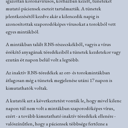
igazoltan koronavírusos, kórházban kezelt, tüneteket
mutató páciensek eseteit tartalmazták. A tünetek
jelentkezésétől kezdve akár a kilencedik napig is
azonosítottak szaporodóképes vírusokat a torokból vett
egyes mintákból.
A mintákban talált RNS-részecskékből, vagyis a vírus
örökítő anyagának töredékeiből a tünetek kezdetekor vagy
ezután öt napon belül volt a legtöbb.
Az inaktív RNS-töredékek az orr- és torokmintákban
átlagosan még a tünetek megjelenése utáni 17 napon is
kimutathatók voltak.
A kutatók azt a következtetést vonták le, hogy mivel kilenc
napon túl nem volt a mintákban szaporodóképes vírus,
ezért - a tovább kimutatható inaktív töredékek ellenére -
valószínűtlen, hogy a páciensek többsége fertőzne a