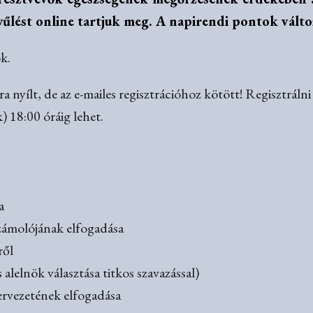
űlést online tartjuk meg. A napirendi pontok válto
k.
 nyílt, de az e-mailes regisztrációhoz kötött! Regisztrá
) 18:00 óráig lehet.
ja
zámolójának elfogadása
ről
s alelnök választása titkos szavazással)
ervezetének elfogadása