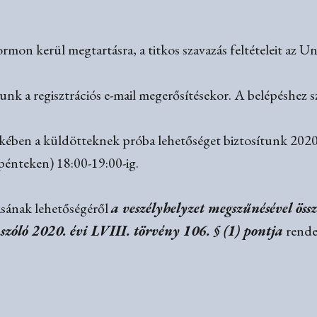
rmon kerül megtartásra, a titkos szavazás feltételeit az Uni
k a regisztrációs e-mail megerősítésekor. A belépéshez szü
kében a küldötteknek próba lehetőséget biztosítunk 2020.
 (pénteken) 18:00-19:00-ig.
ásának lehetőségéről
a veszélyhelyzet megszűnésével ös
 szóló 2020. évi LVIII. törvény 106. § (1) pontja
rende