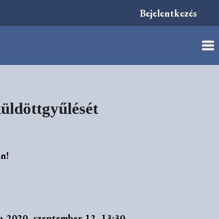
Bejelentkezés
üldöttgyűlését
n!
a 2020. szeptember 12. 13:30