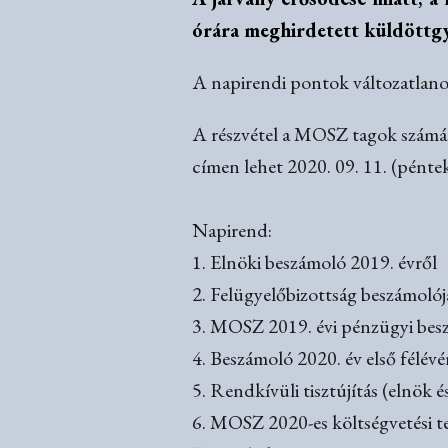
órára meghirdetett küldöttgy
A napirendi pontok változatlano
A részvétel a MOSZ tagok számára
címen lehet 2020. 09. 11. (péntek
Napirend:
1. Elnöki beszámoló 2019. évről
2. Felügyelőbizottság beszámoló
3. MOSZ 2019. évi pénzügyi bes
4. Beszámoló 2020. év első félévé
5. Rendkívüli tisztújítás (elnök é
6. MOSZ 2020-es költségvetési t