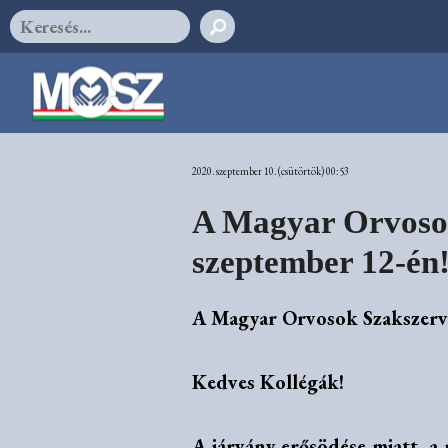
2020. szeptember 10. (csütörtök) 00:53
A Magyar Orvosok 
szeptember 12-én
A Magyar Orvosok Szakszervez
Kedves Kollégák!
A járvány erősödése miatt, 