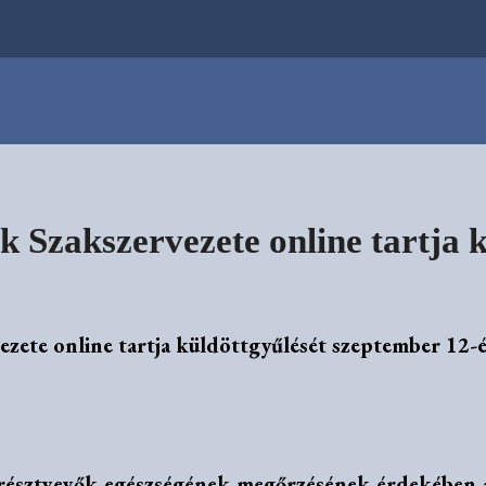
Szakszervezete online tartja k
!
ete online tartja küldöttgyűlését szeptember 12-é
a résztvevők egészségének megőrzésének érdekében 