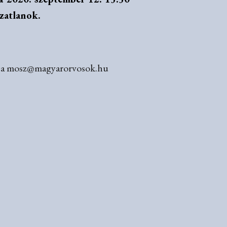
zatlanok.
lni a mosz@magyarorvosok.hu